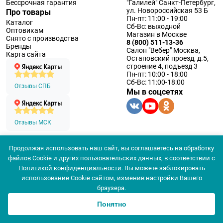
Бессрочная гарантия
"Галилей" Санкт-Петербург,
ул. Новороссийская 53 Б
Про товары
Пн-пт: 11:00 - 19:00
Каталог
Сб-Вс: выходной
Оптовикам
Магазин в Москве
Снято с производства
8 (800) 511-13-36
Бренды
Салон "Вебер" Москва,
Карта сайта
Остаповский проезд, д.5,
строение 4, подъезд 3
Пн-пт: 10:00 - 18:00
Сб-Вс: 11:00-18:00
Отзывы СПБ
Мы в соцсетях
Отзывы МСК
Продолжая использовать наш сайт, вы соглашаетесь на обработку
© 1994 — 2026 ООО «Наблюдательные приборы»
файлов Cookie и других пользовательских данных, в соответствии с
Политика конфеденциальности
Политикой конфиденциальности
. Вы можете заблокировать
Согласие на обработку персональных данных
использование Cookie сайтом, изменив настройки Вашего
Согласие использования
браузера.
Понятно
0