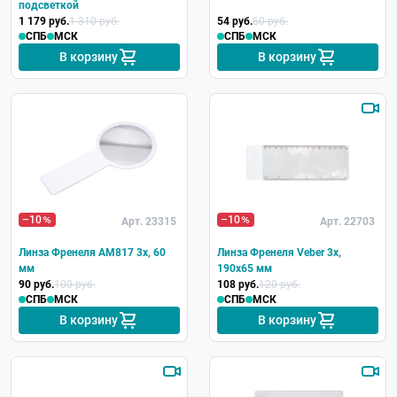
подсветкой
настольная
1 179 руб.
1 310 руб.
54 руб.
60 руб.
с ручкой
СПБ
МСК
СПБ
МСК
В корзину
В корзину
складная
линза Френеля
–10
–10
Арт. 23315
Арт. 22703
Линза Френеля АМ817 3x, 60
Линза Френеля Veber 3x,
мм
190x65 мм
90 руб.
100 руб.
108 руб.
120 руб.
СПБ
МСК
СПБ
МСК
В корзину
В корзину