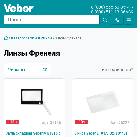
8 (800) 555-50-85
СПБ
8 (800) 511-13-36
МСК
Цена
От
До
Каталог
Лупы и линзы
Линзы Френеля
Бренд
Линзы Френеля
Назначение
Для чтения/просмотра
Фильтры
Тип сортировки
Для рукоделия
Измерительная
Диаметр лупы
Увеличение лупы
–10
–10
Арт. 32126
Арт. 26227
Конструкция лупы
с подсветкой
Лупа складная Veber MG1810 с
Линза Veber 2101A (3х, 80*43)