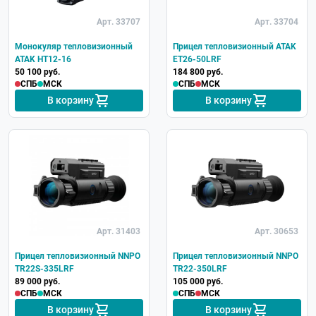
Арт. 33707
Арт. 33704
Монокуляр тепловизионный
Прицел тепловизионный ATAK
ATAK HT12-16
ET26-50LRF
50 100 руб.
184 800 руб.
СПБ
МСК
СПБ
МСК
В корзину
В корзину
Арт. 31403
Арт. 30653
Прицел тепловизионный NNPO
Прицел тепловизионный NNPO
TR22S-335LRF
TR22-350LRF
89 000 руб.
105 000 руб.
СПБ
МСК
СПБ
МСК
В корзину
В корзину