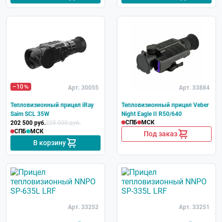
–10
Арт. 30055
Арт. 33884
Тепловизионный прицел iRay
Тепловизионный прицел Veber
Saim SCL 35W
Night Eagle II R50/640
СПБ
МСК
202 500 руб.
225 000 руб.
СПБ
МСК
Под заказ
В корзину
Арт. 33252
Арт. 33251