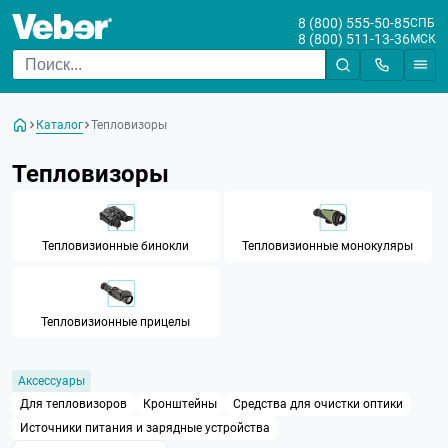
8 (800) 555-50-85
СПБ
8 (800) 511-13-36
МСК
Цена
От
До
Каталог
Тепловизоры
Бренд
Тепловизоры
Максимальная частота
смены кадров
Тепловизионные бинокли
Тепловизионные монокуляры
Размер сенсора, пикс
Плотность сенсора, μm
Тепловизионные прицелы
Увеличение
Аксессуары
Диаметр объектива, мм
Для тепловизоров
Кронштейны
Средства для очистки оптики
Дистанция обнаружения
Источники питания и зарядные устройства