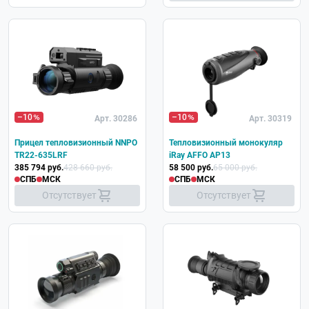
–10
–10
Арт. 30286
Арт. 30319
Прицел тепловизионный NNPO
Тепловизионный монокуляр
TR22-635LRF
iRay AFFO AP13
385 794 руб.
428 660 руб.
58 500 руб.
65 000 руб.
СПБ
МСК
СПБ
МСК
Отсутствует
Отсутствует