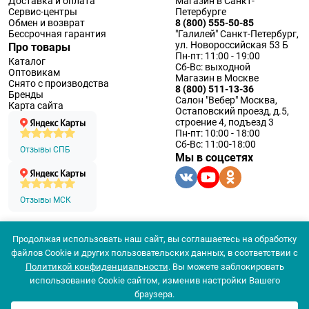
Доставка и оплата
Магазин в Санкт-
Сервис-центры
Петербурге
Обмен и возврат
8 (800) 555-50-85
Бессрочная гарантия
"Галилей" Санкт-Петербург,
ул. Новороссийская 53 Б
Про товары
Пн-пт: 11:00 - 19:00
Каталог
Сб-Вс: выходной
Оптовикам
Магазин в Москве
Снято с производства
8 (800) 511-13-36
Бренды
Салон "Вебер" Москва,
Карта сайта
Остаповский проезд, д.5,
строение 4, подъезд 3
Пн-пт: 10:00 - 18:00
Сб-Вс: 11:00-18:00
Отзывы СПБ
Мы в соцсетях
Отзывы МСК
Продолжая использовать наш сайт, вы соглашаетесь на обработку
© 1994 — 2026 ООО «Наблюдательные приборы»
файлов Cookie и других пользовательских данных, в соответствии с
Политика конфеденциальности
Политикой конфиденциальности
. Вы можете заблокировать
Согласие на обработку персональных данных
Согласие использования
использование Cookie сайтом, изменив настройки Вашего
Популярные
браузера.
Цена