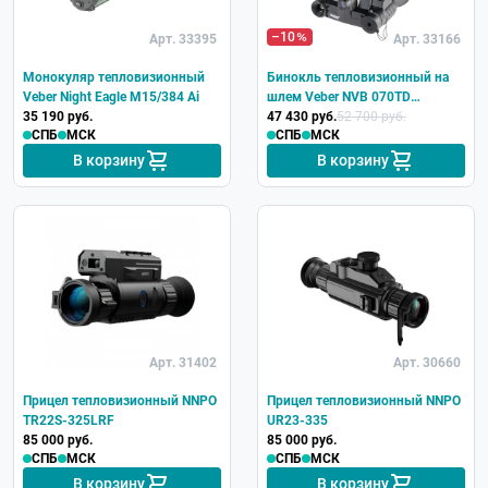
–10
Арт. 33395
Арт. 33166
Монокуляр тепловизионный
Бинокль тепловизионный на
Veber Night Eagle M15/384 Ai
шлем Veber NVB 070TD
35 190 руб.
цифровой с функцией ночного
47 430 руб.
52 700 руб.
СПБ
МСК
СПБ
МСК
видения
В корзину
В корзину
Арт. 31402
Арт. 30660
Прицел тепловизионный NNPO
Прицел тепловизионный NNPO
TR22S-325LRF
UR23-335
85 000 руб.
85 000 руб.
СПБ
МСК
СПБ
МСК
В корзину
В корзину