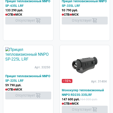
Прицел тепловизионный NNPO
Прицел тепловизионный NNPO
SP-635L LRF
SP-335L LRF
133 290 руб.
93 790 руб.
СПБ
МСК
СПБ
МСК
Отсутствует
Отсутствует
Арт. 33250
Прицел тепловизионный NNPO
SP-225L LRF
–10
Арт. 31404
59 790 руб.
СПБ
МСК
Монокуляр тепловизионный
NNPO RD23S-335LRF
Отсутствует
147 600 руб.
164 000 руб.
СПБ
МСК
Отсутствует