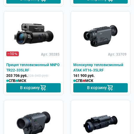
–10
Арт. 30285
Арт. 33709
Прицел тепловизионный NNPO
Монокуляр тепловизионный
TR22-335LRF
ATAK HT16-35LRF
203 706 руб.
226 340 руб.
161 900 руб.
СПБ
МСК
СПБ
МСК
В корзину
В корзину