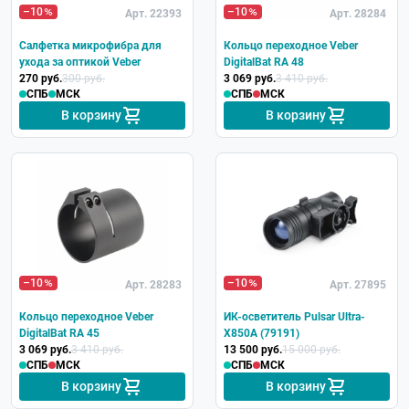
–10
–10
Арт. 22393
Арт. 28284
Салфетка микрофибра для
Кольцо переходное Veber
ухода за оптикой Veber
DigitalBat RA 48
270 руб.
300 руб.
3 069 руб.
3 410 руб.
СПБ
МСК
СПБ
МСК
В корзину
В корзину
–10
–10
Арт. 28283
Арт. 27895
Кольцо переходное Veber
ИК-осветитель Pulsar Ultra-
DigitalBat RA 45
X850А (79191)
3 069 руб.
3 410 руб.
13 500 руб.
15 000 руб.
СПБ
МСК
СПБ
МСК
В корзину
В корзину