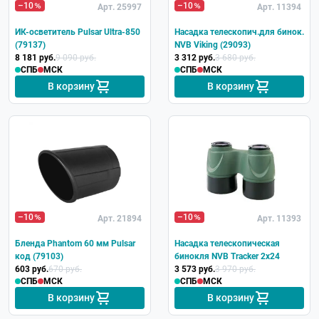
–10
–10
Арт. 25997
Арт. 11394
ИК-осветитель Pulsar Ultra-850
Насадка телескопич.для бинок.
(79137)
NVB Viking (29093)
8 181 руб.
9 090 руб.
3 312 руб.
3 680 руб.
СПБ
МСК
СПБ
МСК
В корзину
В корзину
–10
–10
Арт. 21894
Арт. 11393
Бленда Phantom 60 мм Pulsar
Насадка телескопическая
код (79103)
бинокля NVB Tracker 2x24
603 руб.
670 руб.
3 573 руб.
3 970 руб.
СПБ
МСК
СПБ
МСК
В корзину
В корзину