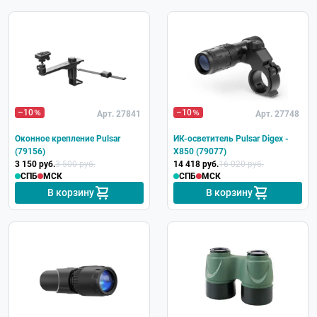
–10
–10
Арт. 27841
Арт. 27748
Оконное крепление Pulsar
ИК-осветитель Pulsar Digex -
(79156)
X850 (79077)
3 150 руб.
3 500 руб.
14 418 руб.
16 020 руб.
СПБ
МСК
СПБ
МСК
В корзину
В корзину