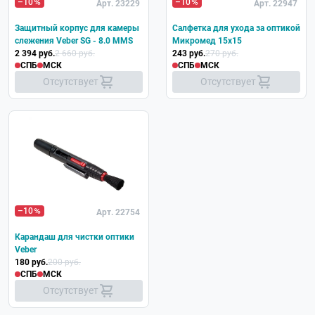
–10
–10
Арт. 23229
Арт. 22947
Защитный корпус для камеры
Салфетка для ухода за оптикой
слежения Veber SG - 8.0 MMS
Микромед 15x15
2 394 руб.
2 660 руб.
243 руб.
270 руб.
СПБ
МСК
СПБ
МСК
Отсутствует
Отсутствует
Хит
–10
Арт. 22754
Карандаш для чистки оптики
Veber
180 руб.
200 руб.
СПБ
МСК
Отсутствует