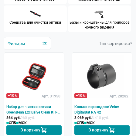
Средства для очистки оптики
Базы и кронштейны для приборов
ночного видения
Фильтры
Тип сортировки
–10
–10
Арт. 31950
Арт. 28282
Набор для чистки оптики
Кольцо переходное Veber
GreenBean Exclusive Clean KIT-
DigitalBat RA 42
03
864 руб.
960 руб.
3 069 руб.
3 410 руб.
СПБ
МСК
СПБ
МСК
В корзину
В корзину