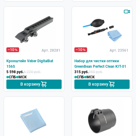
–10
–10
Арт. 28281
Арт. 23561
Кронштейн Veber DigitalBat
Набор для чистки оптики
156S
GreenBean Perfect Clean KIT-01
5 598 руб.
6 220 руб.
315 руб.
350 руб.
СПБ
МСК
СПБ
МСК
В корзину
В корзину