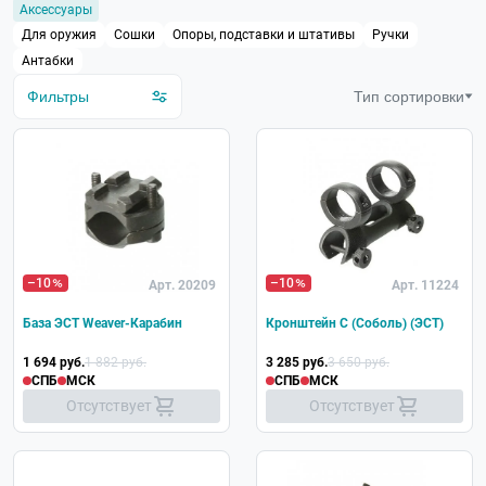
Аксессуары
Быстросъемное
Для оружия
Сошки
Опоры, подставки и штативы
Ручки
Антабки
Материал
Фильтры
Тип сортировки
–10
–10
Арт. 20209
Арт. 11224
База ЭСТ Weaver-Карабин
Кронштейн С (Соболь) (ЭСТ)
1 694 руб.
1 882 руб.
3 285 руб.
3 650 руб.
СПБ
МСК
СПБ
МСК
Отсутствует
Отсутствует