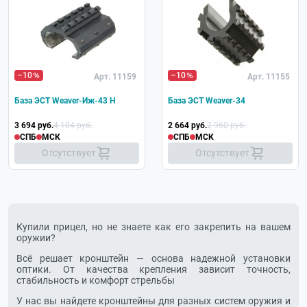
–10
–10
Арт. 11159
Арт. 11155
База ЭСТ Weaver-Иж-43 Н
База ЭСТ Weaver-34
3 694 руб.
4 104 руб.
2 664 руб.
2 960 руб.
СПБ
МСК
СПБ
МСК
Отсутствует
Отсутствует
Купили прицел, но не знаете как его закрепить на вашем
оружии?
Всё решает кронштейн — основа надежной установки
оптики. От качества крепления зависит точность,
стабильность и комфорт стрельбы
У нас вы найдете кронштейны для разных систем оружия и