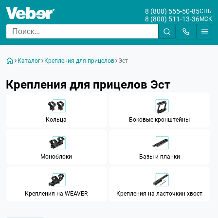
8 (800) 555-50-85
СПБ
8 (800) 511-13-36
МСК
Цена
Каталог
Крепления для прицелов
Эст
От
До
Крепления для прицелов Эст
Бренд
Veber
Warne (USA)
Кольца
Боковые кронштейны
ЭСТ
Создает посадочное место
Моноблоки
Базы и планки
Крепится на
Крепления на WEAVER
Крепления на ласточкин хвост
Посадочный диаметр
крепления