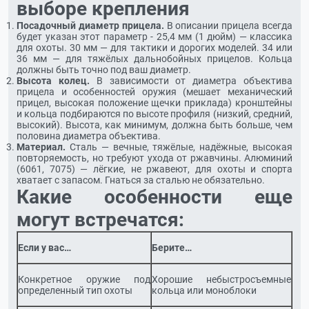
выборе крепления
Посадочный диаметр прицела.
В описании прицела всегда
будет указан этот параметр - 25,4 мм (1 дюйм) — классика
для охоты. 30 мм — для тактики и дорогих моделей. 34 или
36 мм — для тяжёлых дальнобойных прицелов. Кольца
должны быть точно под ваш диаметр.
Высота колец.
В зависимости от диаметра объектива
прицела и особенностей оружия (мешает механический
прицел, высокая положение щечки приклада) кронштейны
и кольца подбираются по высоте профиля (низкий, средний,
высокий). Высота, как минимум, должна быть больше, чем
половина диаметра объектива.
Материал.
Сталь — вечные, тяжёлые, надёжные, высокая
повторяемость, но требуют ухода от ржавчины. Алюминий
(6061, 7075) — лёгкие, не ржавеют, для охоты и спорта
хватает с запасом. Гнаться за сталью не обязательно.
Какие особенности еще
могут встречатся:
Если у вас…
Берите…
Конкретное оружие под
Хорошие небыстросъемные
определенный тип охоты
кольца или моноблоки