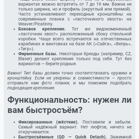
вариантах можно встретить от 7 до 19 мм. Важна не
только ширина, но и профиль (округлый или прямой).
Часто устанавливают переходные кронштейны на
современные планки с «ласточкиного хвоста» на
Weaver/Picatinny.
Боковое крепление.
Тот же видоизмененный
«ласточкин хвост» расположенный сбоку ствольной
коробки. Чаще всего встречается на отечественных
карабинах и винтовках на базе АК («Сайга», «Вепрь»,
«Тигр»).
Фирменные базы.
Некоторые бренды (например, CZ,
Blaser) делают крепления только под себя. Тут без
вариантов — берите родные.
Важно! Тип базы должен точно соответствовать оружию и
кронштейну. Если не уверены в совместимости — просто
отправьте нам фото планки, и мы поможем подобрать
подходящее крепление.
Функциональность: нужен ли
вам быстросъём?
Фиксированные (жёсткие).
Поставили и забыли.
Самый надёжный вариант. Нет люфтов, ничего не
откручивается.
Быстросъёмные (QD — Quick Detach).
Зажимной