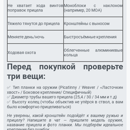
Не хватает хода винтов
Моноблоки с наклоном
поправок прицела
(например, 20 MOA)
Тяжело тянутся до прицела
Кронштейны с выносом
Меняете день/ночь
Быстросъёмные крепления
Облегченные алюминиевые
Ходовая охота
кольца
Перед покупкой проверьте
три вещи:
✅ Тип планки на оружии (Picatinny / Weaver / «Ласточкин
хвост» / Боковое крепление/ Специфичный)
✅ Диаметр трубы вашего прицела (25,4 / 30 / 34 мм и т.д)
✅ Высоту колец (чтобы объектив не упёрся в ствол, а вам
было комфортно прицеливаться)
Не уверены, какой кронштейн подойдёт к вашему ружью и
прицелу? Напишите в чат — пришлите модель оружия,
название прицела и фото планки. Мы подберём идеальное
крепление без ошибок.