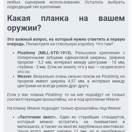
любых сценариев использования. Осталось выбрать
подходящий тип крепления
Какая планка на вашем
оружии?
Это важный вопрос, на который нужно ответить в первую
очередь.
Посмотрите на ствольную коробку. Что там?
Picatinny (MILL‑STD‑1913).
Рельсовое крепление с
поперечными зубцами одинаковой ширины. Ширина
прорези - 5,2 мм, интервал между центрами - 10 мм,
глубина - 3 мм. Если не знаете, что у вас — скорее всего
это он.
Weaver.
Визуально очень сильно похож на Picatinny, но
прорези имеют ширину 4,57 мм, а интервал между
центрами не всегда равен друг другу.
Если у вас планка
Picatinny
, то на нее подойдут не только
соответствующие кронштейны, но и под крепление
Weaver
.
На планку
Weaver
подходит только кронштейны под
Weaver
.
«Ласточкин хвост».
Один из старейших стандартов,
который можно встретить на пневматике и
мелкашках, а также на многих зарубежных винтовках.
Чаще всего имеет ширину 11 мм, но в зарубежных