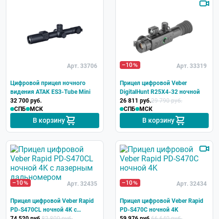
–10
Арт. 33706
Арт. 33319
Цифровой прицел ночного
Прицел цифровой Veber
видения ATAK ES3-Tube Mini
DigitalHunt R25X4-32 ночной
32 700 руб.
26 811 руб.
29 790 руб.
СПБ
МСК
СПБ
МСК
В корзину
В корзину
–10
–10
Арт. 32435
Арт. 32434
Прицел цифровой Veber Rapid
Прицел цифровой Veber Rapid
PD-S470CL ночной 4K с
PD-S470C ночной 4K
лазерным дальномером
74 520 руб.
82 800 руб.
59 976 руб.
66 640 руб.