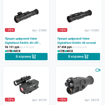
–10
–10
Арт. 31885
Арт. 31883
Прицел цифровой Veber
Прицел цифровой Veber
DigitalHunt R44X6-48 LRF
DigitalHunt R44X6-48 ночной
ночной с лазерным
56 151 руб.
62 390 руб.
37 458 руб.
41 620 руб.
СПБ
МСК
СПБ
МСК
дальномером
В корзину
В корзину
–10
–10
Арт. 30129
Арт. 28278