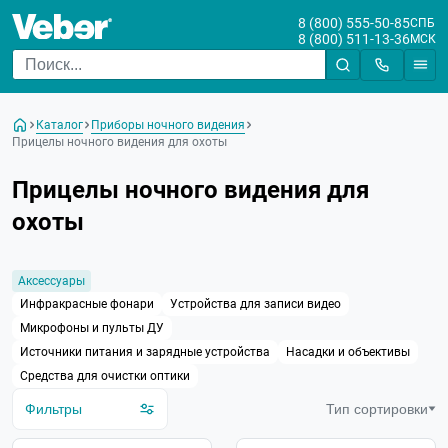
8 (800) 555-50-85
СПБ
8 (800) 511-13-36
МСК
Цена
От
До
Каталог
Приборы ночного видения
Бренд
Прицелы ночного видения для охоты
Прицелы ночного видения для
Увеличение
охоты
Диаметр объектива, мм
Тип ПНВ
Аксессуары
Инфракрасные фонари
Устройства для записи видео
Дистанция обнаружения
Микрофоны и пульты ДУ
Источники питания и зарядные устройства
Насадки и объективы
Длина волны ИК
Средства для очистки оптики
Преобразователь
Фильтры
Тип сортировки