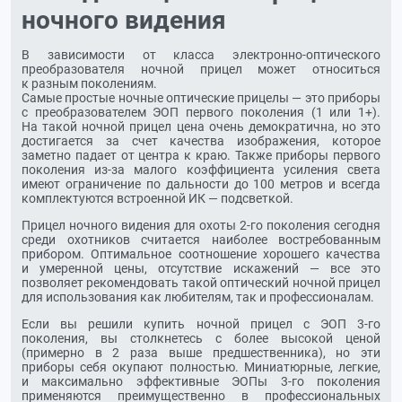
ночного видения
В зависимости от класса
электронно-оптического
преобразователя ночной прицел может относиться
к разным поколениям.
Самые простые ночные оптические прицелы — это приборы
с преобразователем ЭОП первого поколения (1 или 1+).
На такой ночной прицел цена очень демократична, но это
достигается за счет качества изображения, которое
заметно падает от центра к краю. Также приборы первого
поколения
из-за
малого коэффициента усиления света
имеют ограничение по дальности до 100 метров и всегда
комплектуются встроенной ИК — подсветкой.
Прицел ночного видения для охоты
2-го
поколения сегодня
среди охотников считается наиболее востребованным
прибором. Оптимальное соотношение хорошего качества
и умеренной цены, отсутствие искажений — все это
позволяет рекомендовать такой оптический ночной прицел
для использования как любителям, так и профессионалам.
Если вы решили купить ночной прицел с ЭОП
3-го
поколения, вы столкнетесь с более высокой ценой
(примерно в 2 раза выше предшественника), но эти
приборы себя окупают полностью. Миниатюрные, легкие,
и максимально эффективные ЭОПы
3-го
поколения
применяются преимущественно в профессиональных