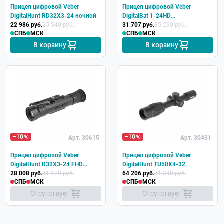
Прицел цифровой Veber
Прицел цифровой Veber
DigitalHunt RD32X3-24 ночной
DigitalBat 1-24HD
22 986 руб.
25 540 руб.
многофункциональный
31 707 руб.
35 230 руб.
СПБ
МСК
СПБ
МСК
В корзину
В корзину
–10
–10
Арт. 30615
Арт. 30431
Прицел цифровой Veber
Прицел цифровой Veber
DigitalHunt R32X3-24 FHD
DigitalHunt TU50X4-32
ночной
28 008 руб.
31 120 руб.
64 206 руб.
71 340 руб.
СПБ
МСК
СПБ
МСК
Отсутствует
Отсутствует