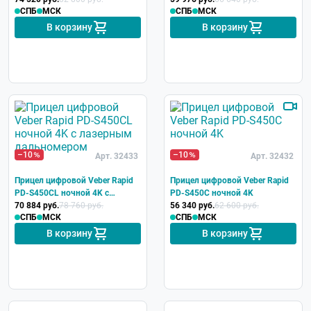
СПБ
МСК
СПБ
МСК
В корзину
В корзину
–10
–10
Арт. 32433
Арт. 32432
Прицел цифровой Veber Rapid
Прицел цифровой Veber Rapid
PD-S450CL ночной 4K с
PD-S450C ночной 4K
лазерным дальномером
70 884 руб.
78 760 руб.
56 340 руб.
62 600 руб.
СПБ
МСК
СПБ
МСК
В корзину
В корзину