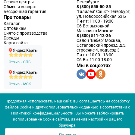
Сервис-центры
Петербурге
Обмен и возврат
8 (800) 555-50-85
Бессрочная гарантия
"Галилей" Санкт-Петербург,
ул. Новороссийская 53 Б
Про товары
Пн-пт: 11:00 - 19:00
Каталог
Сб-Вс: выходной
Оптовикам
Магазин в Москве
Снято с производства
8 (800) 511-13-36
Бренды
Салон "Вебер" Москва,
Карта сайта
Остаповский проезд, д.5,
строение 4, подъезд 3
Пн-пт: 10:00 - 18:00
Сб-Вс: 11:00-18:00
Отзывы СПБ
Мы в соцсетях
Отзывы МСК
Продолжая использовать наш сайт, вы соглашаетесь на обработку
© 1994 — 2026 ООО «Наблюдательные приборы»
файлов Cookie и других пользовательских данных, в соответствии с
Политика конфеденциальности
Политикой конфиденциальности
. Вы можете заблокировать
Согласие на обработку персональных данных
Согласие использования
использование Cookie сайтом, изменив настройки Вашего
Популярные
браузера.
Цена
Новинки