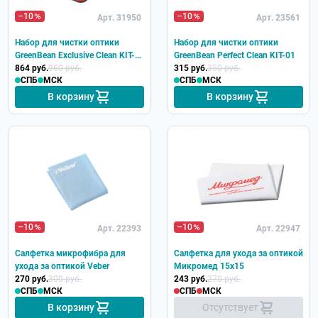
–10
–10
Арт. 31950
Арт. 23561
Набор для чистки оптики
Набор для чистки оптики
GreenBean Exclusive Clean KIT-
GreenBean Perfect Clean KIT-01
03
864 руб.
960 руб.
315 руб.
350 руб.
СПБ
МСК
СПБ
МСК
В корзину
В корзину
–10
–10
Арт. 22393
Арт. 22947
Салфетка микрофибра для
Салфетка для ухода за оптикой
ухода за оптикой Veber
Микромед 15x15
270 руб.
300 руб.
243 руб.
270 руб.
СПБ
МСК
СПБ
МСК
В корзину
Отсутствует