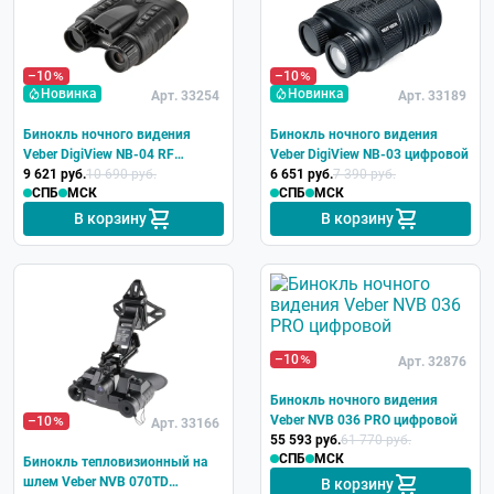
Преобразователь
–10
–10
Новинка
Новинка
Арт. 33254
Арт. 33189
Бинокль ночного видения
Бинокль ночного видения
Veber DigiView NB-04 RF
Veber DigiView NB-03 цифровой
цифровой с дальномером
9 621 руб.
10 690 руб.
6 651 руб.
7 390 руб.
СПБ
МСК
СПБ
МСК
В корзину
В корзину
–10
Арт. 32876
Бинокль ночного видения
Veber NVB 036 PRO цифровой
–10
Арт. 33166
55 593 руб.
61 770 руб.
СПБ
МСК
Бинокль тепловизионный на
шлем Veber NVB 070TD
В корзину