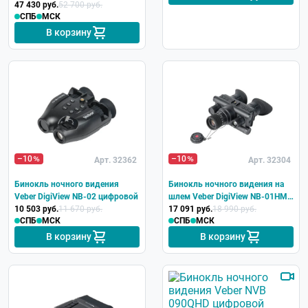
цифровой с функцией ночного
47 430 руб.
52 700 руб.
СПБ
МСК
видения
В корзину
–10
–10
Арт. 32362
Арт. 32304
Бинокль ночного видения
Бинокль ночного видения на
Veber DigiView NB-02 цифровой
шлем Veber DigiView NB-01HM
10 503 руб.
11 670 руб.
цифровой
17 091 руб.
18 990 руб.
СПБ
МСК
СПБ
МСК
В корзину
В корзину