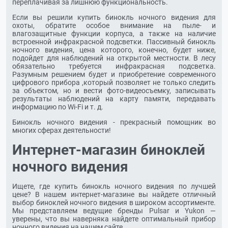
переплачивая за лишнюю функциональность.
Если вы решили купить бинокль ночного видения для
охоты, обратите особое внимание на пыле- и
влагозащитные функции корпуса, а также на наличие
встроенной инфракрасной подсветки. Пассивный бинокль
ночного видения, цена которого, конечно, будет ниже,
подойдет для наблюдений на открытой местности. В лесу
обязательно требуется инфракрасная подсветка.
Разумным решением будет и приобретение современного
цифрового прибора ,который позволяет не только следить
за объектом, но и вести фото-видеосъемку, записывать
результаты наблюдений на карту памяти, передавать
информацию по Wi-Fi и т. д.
Бинокль ночного видения - прекрасный помощник во
многих сферах деятельности!
Интернет-магазин
биноклей
ночного видения
Ищете, где купить бинокль ночного видения по лучшей
цене? В нашем
интернет-магазине
вы найдете отличный
выбор биноклей ночного видения в широком ассортименте.
Мы представляем ведущие бренды Pulsar и Yukon —
уверены, что вы наверняка найдете оптимальный прибор
ночного видения на нашем сайте.