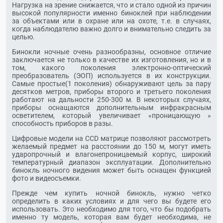
Нагрузка на зрение снижается, что и стало одной из причин
высокой популярности именно биноклей при наблюдении
за объектами или в охране или на охоте, т.е. в случаях,
когда наблюдателю важно долго и внимательно следить за
целью.
Бинокли ночные очень разнообразны, основное отличие
заключается не только в качестве их изготовления, но и в
том, какого поколения электронно-оптический
преобразователь (ЭОП) используется в их конструкции.
Самые простые(1 поколения) обнаруживают цель за пару
десятков метров, приборы второго и третьего поколения
работают на дальности 250-300 м. В некоторых случаях,
приборы оснащаются дополнительным инфракрасным
осветителем, который увеличивает «проницающую »
способность приборов в разы.
Цифровые модели на CCD матрице позволяют рассмотреть
желаемый предмет на расстоянии до 150 м, могут иметь
ударопрочный и влагонепроницаемый корпус, широкий
температурный диапазон эксплуатации. Дополнительно
бинокль ночного видения может быть оснащен функцией
фото и видеосъемки.
Прежде чем купить ночной бинокль, нужно четко
определить в каких условиях и для чего вы будете его
использовать. Это необходимо для того, что бы подобрать
именно ту модель, которая вам будет необходима, не