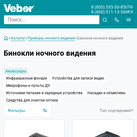
8 (800) 555-50-85
СПБ
8 (800) 511-13-36
МСК
Цена
От
До
Каталог
Приборы ночного видения
Бинокли ночного видения
Бренд
Бинокли ночного видения
Увеличение
Диаметр объектива, мм
Аксессуары
Инфракрасные фонари
Устройства для записи видео
Тип ПНВ
Микрофоны и пульты ДУ
Источники питания и зарядные устройства
Насадки и объективы
Дистанция обнаружения
Средства для очистки оптики
Длина волны ИК
Фильтры
Тип сортировки
Крепление в комплекте