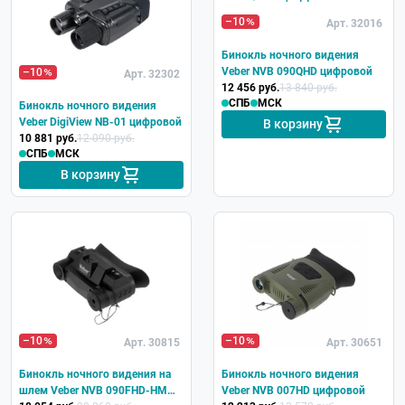
–10
Арт. 32016
Бинокль ночного видения
Veber NVB 090QHD цифровой
–10
Арт. 32302
12 456 руб.
13 840 руб.
СПБ
МСК
Бинокль ночного видения
Veber DigiView NB-01 цифровой
В корзину
10 881 руб.
12 090 руб.
СПБ
МСК
В корзину
–10
–10
Арт. 30815
Арт. 30651
Бинокль ночного видения на
Бинокль ночного видения
шлем Veber NVB 090FHD-HM
Veber NVB 007HD цифровой