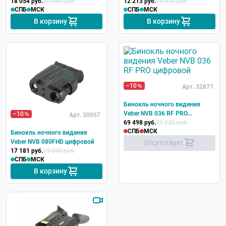
цифровой
18 054 руб.
20 060 руб.
12 213 руб.
13 570 руб.
СПБ
МСК
СПБ
МСК
В корзину
В корзину
–10
Арт. 32877
Бинокль ночного видения
Veber NVB 036 RF PRO
–10
Арт. 30057
цифровой
69 498 руб.
77 220 руб.
СПБ
МСК
Бинокль ночного видения
Veber NVB 080FHD цифровой
Отсутствует
17 181 руб.
19 090 руб.
СПБ
МСК
В корзину