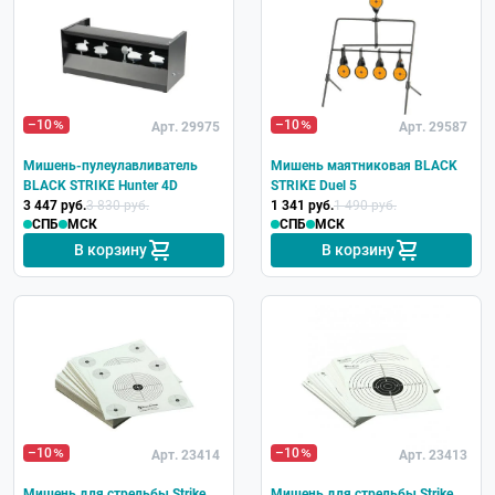
–10
–10
Арт. 29975
Арт. 29587
Мишень-пулеулавливатель
Мишень маятниковая BLACK
BLACK STRIKE Hunter 4D
STRIKE Duel 5
3 447 руб.
3 830 руб.
1 341 руб.
1 490 руб.
СПБ
МСК
СПБ
МСК
В корзину
В корзину
–10
–10
Арт. 23414
Арт. 23413
Мишень для стрельбы Strike
Мишень для стрельбы Strike