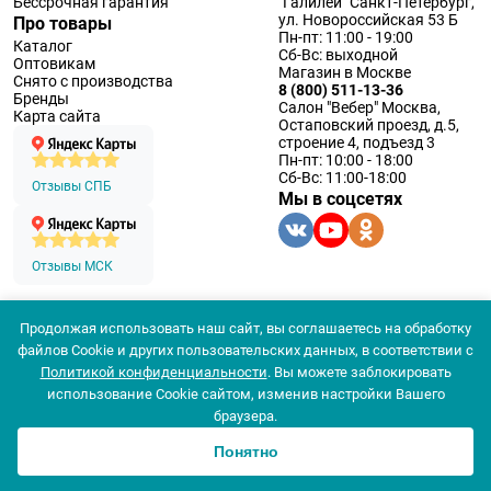
Бессрочная гарантия
"Галилей" Санкт-Петербург,
ул. Новороссийская 53 Б
Про товары
Пн-пт: 11:00 - 19:00
Каталог
Сб-Вс: выходной
Оптовикам
Магазин в Москве
Снято с производства
8 (800) 511-13-36
Бренды
Салон "Вебер" Москва,
Карта сайта
Остаповский проезд, д.5,
строение 4, подъезд 3
Пн-пт: 10:00 - 18:00
Сб-Вс: 11:00-18:00
Отзывы СПБ
Мы в соцсетях
Отзывы МСК
Продолжая использовать наш сайт, вы соглашаетесь на обработку
© 1994 — 2026 ООО «Наблюдательные приборы»
файлов Cookie и других пользовательских данных, в соответствии с
Политика конфеденциальности
Политикой конфиденциальности
. Вы можете заблокировать
Согласие на обработку персональных данных
Согласие использования
использование Cookie сайтом, изменив настройки Вашего
Популярные
браузера.
Цена
Новинки
Понятно
0