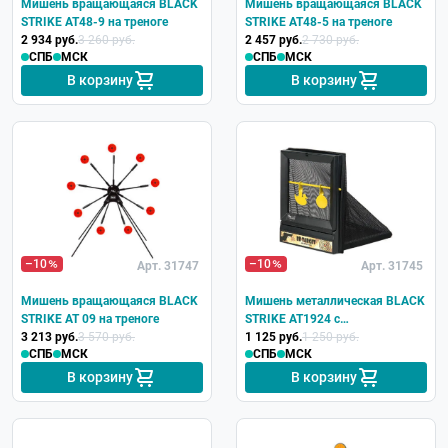
Мишень вращающаяся BLACK
Мишень вращающаяся BLACK
STRIKE AT48-9 на треноге
STRIKE AT48-5 на треноге
2 934 руб.
3 260 руб.
2 457 руб.
2 730 руб.
СПБ
МСК
СПБ
МСК
В корзину
В корзину
–10
–10
Арт. 31747
Арт. 31745
Мишень вращающаяся BLACK
Мишень металлическая BLACK
STRIKE AT 09 на треноге
STRIKE AT1924 c
3 213 руб.
3 570 руб.
пулеулавливателем
1 125 руб.
1 250 руб.
СПБ
МСК
СПБ
МСК
В корзину
В корзину