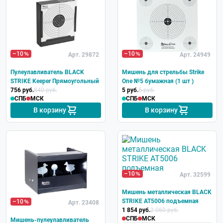
–10
–10
Арт. 29872
Арт. 24949
Пулеулавливатель BLACK
Мишень для стрельбы Strike
STRIKE Keeper Прямоугольный
One №5 бумажная (1 шт )
756 руб.
840 руб.
5 руб.
5 руб.
СПБ
МСК
СПБ
МСК
В корзину
В корзину
–10
Арт. 32599
Мишень металлическая BLACK
STRIKE AT5006 подъемная
–10
Арт. 23408
1 854 руб.
2 060 руб.
СПБ
МСК
Мишень-пулеулавливатель