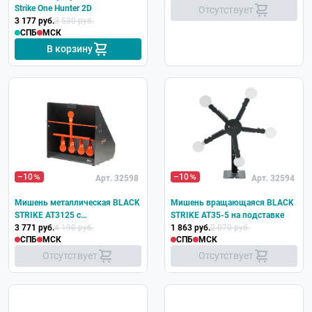
Strike One Hunter 2D
Отсутствует
3 177 руб.
3 530 руб.
СПБ
МСК
В корзину
–10
–10
Арт. 32598
Арт. 32594
Мишень металлическая BLACK
Мишень вращающаяся BLACK
STRIKE AT3125 c
STRIKE AT35-5 на подставке
пулеулавливателем
3 771 руб.
4 190 руб.
1 863 руб.
2 070 руб.
СПБ
МСК
СПБ
МСК
Отсутствует
Отсутствует