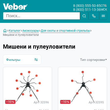
8 (800) 555-50-85
СПБ
8 (800) 511-13-36
МСК
Цена
От
До
Каталог
Аксессуары
Для охоты и спортивной стрельбы
Бренд
Мишени и пулеуловители
Мишени и пулеуловители
Фильтры
Тип сортировки
–10
–10
Арт. 32596
Арт. 32595