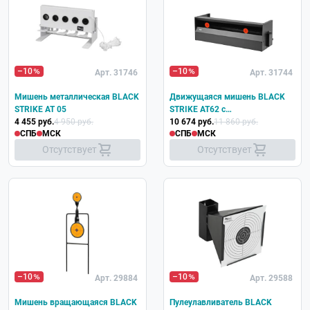
–10
–10
Арт. 31746
Арт. 31744
Мишень металлическая BLACK
Движущаяся мишень BLACK
STRIKE AT 05
STRIKE AT62 с
4 455 руб.
4 950 руб.
пулеулавливателем
10 674 руб.
11 860 руб.
СПБ
МСК
СПБ
МСК
Отсутствует
Отсутствует
–10
–10
Арт. 29884
Арт. 29588
Мишень вращающаяся BLACK
Пулеулавливатель BLACK