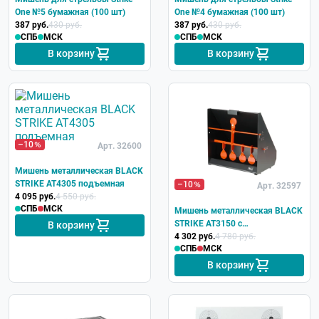
One №5 бумажная (100 шт)
One №4 бумажная (100 шт)
387 руб.
430 руб.
387 руб.
430 руб.
СПБ
МСК
СПБ
МСК
В корзину
В корзину
–10
Арт. 32600
Мишень металлическая BLACK
STRIKE AT4305 подъемная
–10
Арт. 32597
4 095 руб.
4 550 руб.
СПБ
МСК
Мишень металлическая BLACK
STRIKE AT3150 c
В корзину
пулеулавливателем
4 302 руб.
4 780 руб.
СПБ
МСК
В корзину