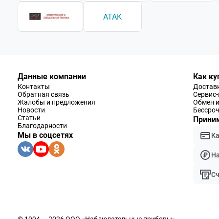
ATAK
Данные компании
Как ку
Контакты
Доставк
Обратная связь
Сервис
Жалобы и предложения
Обмен и
Новости
Бессроч
Статьи
Приним
Благодарности
Мы в соцсетях
К
Н
Сч