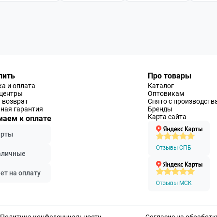
пить
Про товары
а и оплата
Каталог
-центры
Оптовикам
 возврат
Снято с производств
ная гарантия
Бренды
Карта сайта
аем к оплате
арты
Отзывы СПБ
аличные
ет на оплату
Отзывы МСК