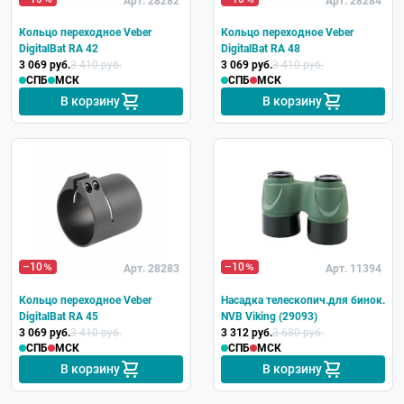
Арт. 28282
Арт. 28284
Кольцо переходное Veber
Кольцо переходное Veber
DigitalBat RA 42
DigitalBat RA 48
3 069 руб.
3 410 руб.
3 069 руб.
3 410 руб.
СПБ
МСК
СПБ
МСК
В корзину
В корзину
–10
–10
Арт. 28283
Арт. 11394
Кольцо переходное Veber
Насадка телескопич.для бинок.
DigitalBat RA 45
NVB Viking (29093)
3 069 руб.
3 410 руб.
3 312 руб.
3 680 руб.
СПБ
МСК
СПБ
МСК
В корзину
В корзину