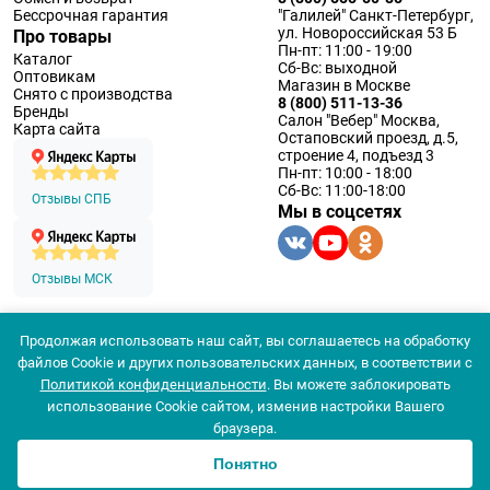
Бессрочная гарантия
"Галилей" Санкт-Петербург,
ул. Новороссийская 53 Б
Про товары
Пн-пт: 11:00 - 19:00
Каталог
Сб-Вс: выходной
Оптовикам
Магазин в Москве
Снято с производства
8 (800) 511-13-36
Бренды
Салон "Вебер" Москва,
Карта сайта
Остаповский проезд, д.5,
строение 4, подъезд 3
Пн-пт: 10:00 - 18:00
Сб-Вс: 11:00-18:00
Отзывы СПБ
Мы в соцсетях
Отзывы МСК
Продолжая использовать наш сайт, вы соглашаетесь на обработку
© 1994 — 2026 ООО «Наблюдательные приборы»
файлов Cookie и других пользовательских данных, в соответствии с
Политика конфеденциальности
Политикой конфиденциальности
. Вы можете заблокировать
Согласие на обработку персональных данных
Согласие использования
использование Cookie сайтом, изменив настройки Вашего
Популярные
браузера.
Цена
Новинки
Понятно
0