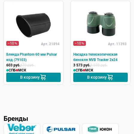
–10
–10
Арт. 21894
Арт. 11393
Бленда Phantom 60 мм Pulsar
Насадка телескопическая
код (79103)
бинокля NVB Tracker 2x24
603 руб.
670 руб.
3 573 руб.
3 970 руб.
СПБ
МСК
СПБ
МСК
В корзину
В корзину
Бренды