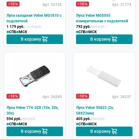
с подсветкой
–10
–10
Арт. 32126
Арт. 31774
настольная
Лупа складная Veber MG1810 с
Лупа Veber MG5055
подсветкой
измерительная с подсветкой
с ручкой
1 179 руб.
1 310 руб.
792 руб.
880 руб.
складная
СПБ
МСК
СПБ
МСК
В корзину
В корзину
–10
–10
Арт. 26240
Арт. 26237
Лупа Veber 774-3ZX (10х, 20х,
Лупа Veber 95822 (2х,
30х)
58Х23мм)
594 руб.
660 руб.
405 руб.
450 руб.
СПБ
МСК
СПБ
МСК
В корзину
В корзину