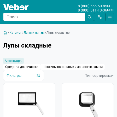
8 (800) 555-50-85
СПБ
8 (800) 511-13-36
МСК
Цена
От
До
Каталог
Лупы и линзы
Лупы складные
Бренд
Лупы складные
Назначение
Для чтения/просмотра
Аксессуары
Для рукоделия
Средства для очистки
Штативы напольные и запасные лампы
Измерительная
Фильтры
Тип сортировки
Часовая/ювелирная
Диаметр лупы
Увеличение лупы
Конструкция лупы