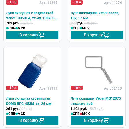
–10
–10
Арт. 11265
Арт. 11274
Лупа складная с подсветкой
Лупа ювелирная Veber 55366,
Veber 10050LA, 2x-4x, 100x50
10x, 17 мм
мм
702 руб.
780 руб.
333 руб.
370 руб.
СПБ
МСК
СПБ
МСК
В корзину
В корзину
–10
–10
Арт. 11311
Арт. 32129
Лупа складная сувенирная
Лупа складная Veber MG12075
КОМЗ ЛПС-453М-6x, 24 мм
с подсветкой
261 руб.
290 руб.
1 404 руб.
1 560 руб.
СПБ
МСК
СПБ
МСК
В корзину
В корзину