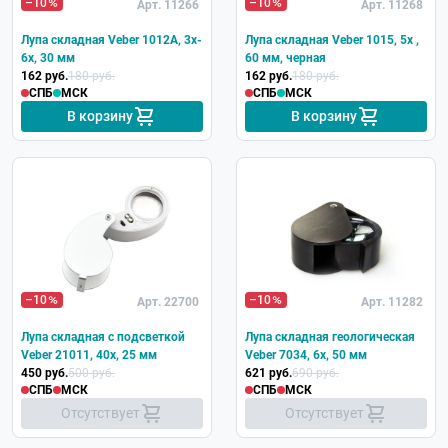
–10
–10
Арт. 11266
Арт. 11268
Лупа складная Veber 1012А, 3x-
Лупа складная Veber 1015, 5x ,
6x, 30 мм
60 мм, черная
162 руб.
180 руб.
162 руб.
180 руб.
СПБ
МСК
СПБ
МСК
В корзину
В корзину
–10
–10
Арт. 22700
Арт. 11282
Лупа складная с подсветкой
Лупа складная геологическая
Veber 21011, 40x, 25 мм
Veber 7034, 6x, 50 мм
450 руб.
500 руб.
621 руб.
690 руб.
СПБ
МСК
СПБ
МСК
Отсутствует
Отсутствует