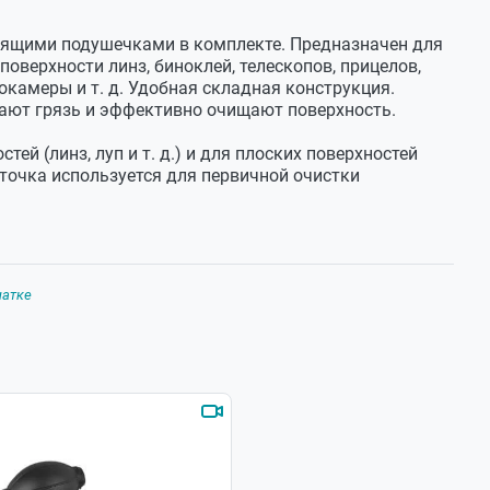
тящими подушечками в комплекте. Предназначен для
поверхности линз, биноклей, телескопов, прицелов,
деокамеры
и т. д.
Удобная складная конструкция.
ают грязь и эффективно очищают поверхность.
стей (линз, луп
и т. д.
) и для плоских поверхностей
точка используется для первичной очистки
чатке