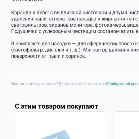
Оставить отзыв
Размер
188х90х15 мм
Карандаш для чистки оптики Veber
Задать вопрос
упаковки
Насадка - 2 шт
Карандаш Veber с выдвижной кисточкой и двумя чис
Вес с
30 г
удаления пыли, отпечатков пальцев и жирных пятен с 
упаковкой
светофильтров, экранов монитора, фотокамеры, ви
Подушечки с углеродным чистящим составом впитыв
В комплекте две насадки — для сферических поверхно
(светофильтр, дисплей
и т. д.
). Мягкая выдвижная кис
поверхности от пыли и соринок.
Нашли ошибку в тексте? Выделите её и нажмите
Сообщить об опе
С этим товаром покупают