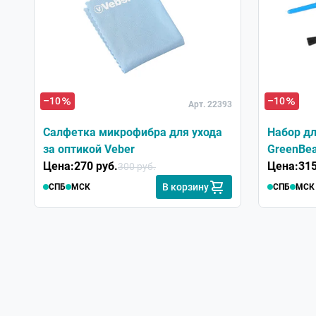
–10
–10
Арт. 22393
Салфетка микрофибра для ухода
Набор дл
за оптикой Veber
GreenBea
Цена:
270 руб.
Цена:
315
300 руб.
В корзину
СПБ
МСК
СПБ
МСК