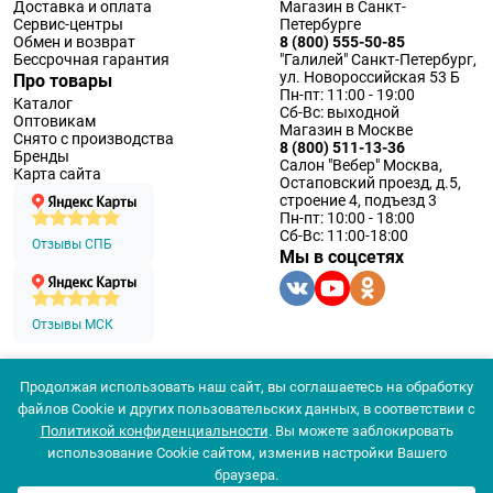
Доставка и оплата
Магазин в Санкт-
Сервис-центры
Петербурге
Обмен и возврат
8 (800) 555-50-85
Бессрочная гарантия
"Галилей" Санкт-Петербург,
ул. Новороссийская 53 Б
Про товары
Пн-пт: 11:00 - 19:00
Каталог
Сб-Вс: выходной
Оптовикам
Магазин в Москве
Снято с производства
8 (800) 511-13-36
Бренды
Салон "Вебер" Москва,
Карта сайта
Остаповский проезд, д.5,
строение 4, подъезд 3
Пн-пт: 10:00 - 18:00
Сб-Вс: 11:00-18:00
Отзывы СПБ
Мы в соцсетях
Отзывы МСК
Продолжая использовать наш сайт, вы соглашаетесь на обработку
© 1994 — 2026 ООО «Наблюдательные приборы»
файлов Cookie и других пользовательских данных, в соответствии с
Политика конфеденциальности
Политикой конфиденциальности
. Вы можете заблокировать
Согласие на обработку персональных данных
Согласие использования
использование Cookie сайтом, изменив настройки Вашего
браузера.