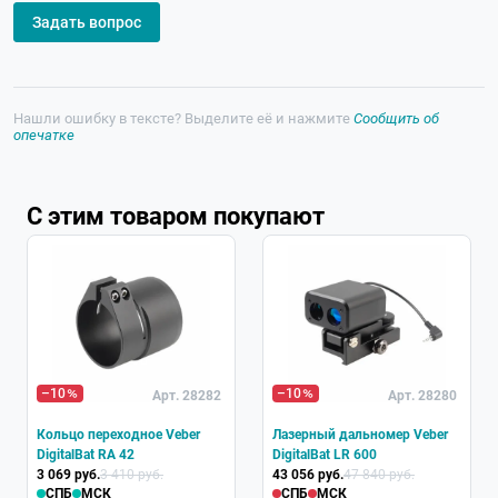
Задать вопрос
Нашли ошибку в тексте? Выделите её и нажмите
Сообщить об
опечатке
С этим товаром покупают
–10
–10
Арт. 28282
Арт. 28280
Кольцо переходное Veber
Лазерный дальномер Veber
DigitalBat RA 42
DigitalBat LR 600
3 069 руб.
3 410 руб.
43 056 руб.
47 840 руб.
СПБ
МСК
СПБ
МСК