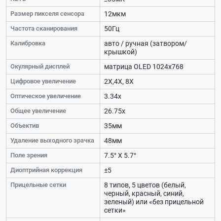
Размер пикселя сенсора
12мкм
Частота сканирования
50Гц
Калибровка
авто / ручная (затвором/
крышкой)
Окулярный дисплей
матрица OLED 1024х768
Цифровое увеличение
2Х,4Х, 8Х
Оптическое увеличение
3.34х
Общее увеличение
26.75х
Объектив
35мм
Удаление выходного зрачка
48мм
Поле зрения
7.5° Х 5.7°
Диоптрийная коррекция
±5
Прицельные сетки
8 типов, 5 цветов (белый,
черный, красный, синий,
зеленый) или «без прицельной
сетки»