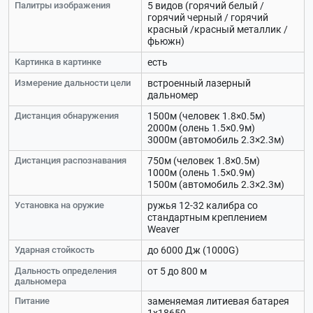
Палитры изображения
5 видов (горячий белый /
горячий черный / горячий
красный /красный металлик /
фьюжн)
Картинка в картинке
есть
Измерение дальности цели
встроенный лазерный
дальномер
Дистанция обнаружения
1500м (человек 1.8×0.5м)
2000м (олень 1.5×0.9м)
3000м (автомобиль 2.3×2.3м)
Дистанция распознавания
750м (человек 1.8×0.5м)
1000м (олень 1.5×0.9м)
1500м (автомобиль 2.3×2.3м)
Установка на оружие
ружья 12-32 калибра со
стандартным креплением
Weaver
Ударная стойкость
до 6000 Дж (1000G)
Дальность определения
от 5 до 800 м
дальномера
Питание
заменяемая литиевая батарея