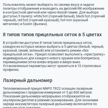
Пользователь может выбирать по своему вкусу и задаче
палитры отображения и выводить на дисплей ИК-изображение
в контрастной цветной или черно-белой гамме. Для выбора
доступно 5 палитр: white hot (горячий белый), black hot (горячий
черный), red hot (горячий красный), hot iron (красный
металлик) и fusion (фьюжн).
8 типов типов прицельных сеток в 5 цветах
В устройстве доступно 8 типов типов прицельных сеток,
каждую из которых можно выбрать в 5 цветах (белый, черный,
красный, синий, зеленый) или установить режим «без
прицельной сетки». Прицел позволяет выполнять «пристрелку»
индивидуально для каждого нового оружия или боеприпаса,
перемещением сетки влево-вправо и вверх-вниз.
Установленные параметры могут храниться в 10 стрелковых
профилях.
Лазерный дальномер
Тепловизионный прицел NNPO TR22 оснащен лазерным
дальномером с пределом измерения от 5 до 800 метров.
Показания дальномера непрерывно отображаются на
окулярном дисплее в режиме сканирования. Для экономии
заряда аккумулятора лазерный дальномер включается по
желанию пользователя.