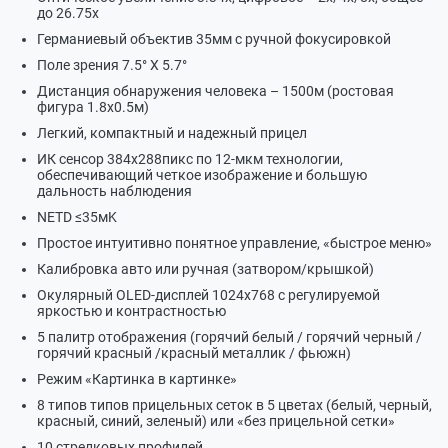
до 26.75х
Германиевый объектив 35мм с ручной фокусировкой
Поле зрения 7.5° Х 5.7°
Дистанция обнаружения человека – 1500м (ростовая
фигура 1.8х0.5м)
Легкий, компактный и надежный прицел
ИК сенсор 384х288пикс по 12-мкм технологии,
обеспечивающий четкое изображение и большую
дальность наблюдения
NETD ≤35мK
Простое интуитивно понятное управление, «быстрое меню»
Калибровка авто или ручная (затвором/крышкой)
Окулярный OLED-дисплей 1024х768 с регулируемой
яркостью и контрастностью
5 палитр отображения (горячий белый / горячий черный /
горячий красный /красный металлик / фьюжн)
Режим «Картинка в картинке»
8 типов типов прицельных сеток в 5 цветах (белый, черный,
красный, синий, зеленый) или «без прицельной сетки»
10 стрелковых профилей