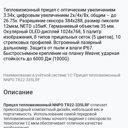
Тепловизионный прицел с оптическим увеличением
3.34х, цифровым увеличением 2х/4х/8х, общим – до
26.75х. Разрешение сенсора 384х288, размер пикселя
12мкм, NETD ≤35мK. Германиевый объектив 35 мм.
Окулярный OLED-дисплей 1024х768, 5 палитр
изображения, 8 типов прицельных сеток (5 цветов), 10
стрелковых профилей. Встроенный лазерный
дальномер. Защита от пыли и влаги IP67.
Быстросъемное крепление на планку Weaver, ударная
стойкость до 6000 Дж (1000G).
Наименование в учётной системе 1С:
Прицел тепловизионный
NNPO TR22-335LRF
Описание
Прицел тепловизионный NNPO TR22-335LRF
отличает
превосходный компактный дизайн, небольшой вес и
портативность. Использование самой передовой
тепловизионной системы ночного видения с сенсором по
технологии 12 мкм обеспечивает отличное качество
изображения.