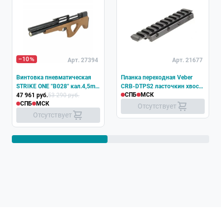
–10
Арт. 27394
Арт. 21677
Винтовка пневматическая
Планка переходная Veber
STRIKE ONE "B028" кал.4,5mm
CRB-DTPS2 ласточкин хвост
СПБ
МСК
(.177) не более 3,0Дж
47 961 руб.
53 290 руб.
- Weaver/Пикатини
СПБ
МСК
Отсутствует
Отсутствует