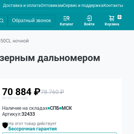
Доставка и оплата
Оптовикам
Сервис и поддержка
Контакты
0
Обратный звонок
Каталог
Войти
Корзина
450CL ночной
лазерным дальномером
70 884 ₽
78 760 ₽
Наличие на складах
СПБ
МСК
Артикул:
32433
На этот товар действует
🛡️
Бессрочная гарантия