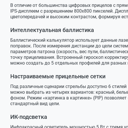
В отличие от большинства цифровых прицелов с прям
Наличие ИК-осветителя
есть
IPS-дисплеем с разрешением 800х800 пикселей. Дисп
Мощность
5 Вт
цветопередачей и высоким контрастом, формируя ест
Яркость
3 уровня
Интеллектуальная баллистика
Расстояние
350 м
Баллистический калькулятор использует данные лаз
Длина волны
850 нм
поправок. После измерения дистанции до цели систем
параметров патрона (скорость, вес пули, баллистиче
Питание
точку прицеливания. Встроенный гироскоп корректиру
можно создать до 5 отдельных профилей для разных 
Аккумулятор
Сменный L
Внешний источник питания
USB Type-
Настраиваемые прицельные сетки
Напряжение
3.7В
Под различные сценарии стрельбы доступно 6 стилей 
можно выбрать из четырех вариантов: красный, белый
Время работы
до 5 часов
фоном. Режим «картинка в картинке» (PIP) позволяе
Интерфейсы подключения
стандартный вид цели.
USB Type-C
есть
ИК-подсветка
Выход micro HDMI
есть
Инфракрасный осветитель мощностью 5 Вт с тремя у