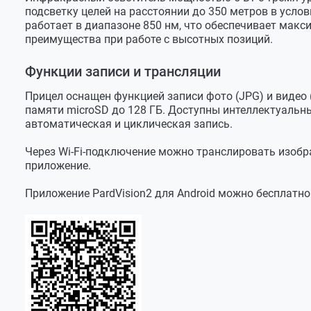
Wi-Fi
есть
подсветку целей на расстоянии до 350 метров в усло
работает в диапазоне 850 нм, что обеспечивает макс
Приложение (APP)
IOS, Andro
преимущества при работе с высотных позиций.
Эксплуатационные характеристики
Функции записи и трансляции
Ударная стойкость на оружии
6000 Дж
Прицел оснащен функцией записи фото (JPG) и видео (
Установка на оружие
карабины 
памяти microSD до 128 ГБ. Доступны интеллектуальн
стандартн
автоматическая и циклическая запись.
Степень защиты
IP67
Через Wi-Fi-подключение можно транслировать изобр
Рабочая температура
-30~55°С
приложение.
Материал корпуса
Алюминие
Приложение PardVision2 для Android можно бесплатн
Габариты и вес
Размеры (ДхШхВ)
245х75х5
Вес
550г (без 
600г (с ба
Размер упаковки
185х90х2