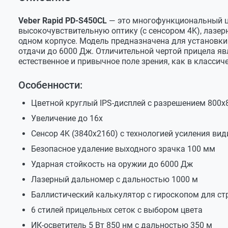
Оставить отзыв
Модель
Veber Rap
Цифровой прицел ночного видения
Задать вопрос
Крепление на Weaver
Диаметр объектива
23 мм
Veber Rapid PD-S450CL
— это многофункциональный ц
высокочувствительную оптику (с сенсором 4K), лазе
USB-кабель
Константин
Фокусное расстояние объектива
50 мм
одном корпусе. Модель предназначена для установки 
Руководство по
Комплект ключей и крепежа для монтажа
отдачи до 6000 Дж. Отличительной чертой прицела яв
эксплуатации
Удаление выходного зрачка
100 мм
Здравствуйте. Приобрел у вас прицел veber rapid pd
цифрового
естественное и привычное поле зрения, как в классич
Клин *2
прицела Veber
Диапазон фокусировки
5м-∞
Rapid PD-S
Служба поддержки
Аккумулятор питания
Особенности:
Диоптрийная коррекция
есть
Чехол для хранения
Добрый день. Нажмите и удерживайте клавиш
Цветной круглый IPS-дисплей с разрешением 800х
Оптическое увеличение
4Х
Руководство по эксплуатации и гарантийный тало
цветным режимами. В черно-белом режиме п
Увеличение до 16х
нажатием клавишу [ꓦ] для регулировки уровн
Цифровой зум
1.5Х/2Х/3
будет циклически переключать между следующ
Сенсор 4K (3840х2160) с технологией усиления ви
Система формирования изображения
3 Уровень - выкл.
Безопасное удаление выходного зрачка 100 мм
Кроме того, для удобства пользователя неп
Разрешение сенсора
3840х2160
на развернутое руководство по эксплуатации
Ударная стойкость на оружии до 6000 Дж
ниже, пожалуйста.
Размер пикселя
2 мк
Лазерный дальномер с дальностью 1000 м
Чувствительность сенсора
0,001 лк
Баллистический калькулятор с гироскопом для ст
https://veber.ru/upload/medialibrary/c5c/shj
PD_S_ispravlennyy.pdf
Дисплей
ЖК-диспле
6 стилей прицельных сеток с выбором цвета
ИК-осветитель 5 Вт 850 нм с дальностью 350 м
Разрешение дисплея
800х800 п