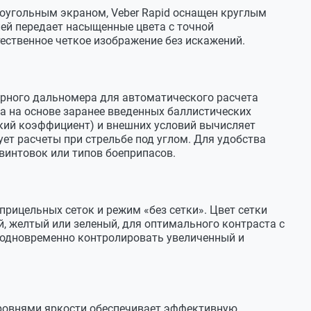
оугольным экраном, Veber Rapid оснащен круглым
лей передает насыщенные цвета с точной
ественное четкое изображение без искажений.
ерного дальномера для автоматического расчета
а на основе заранее введенных баллистических
ский коэффициент) и внешних условий вычисляет
ет расчеты при стрельбе под углом. Для удобства
винтовок или типов боеприпасов.
i-lon аккумулятор 18650 емкость 3200 мАч
C =5В
прицельных сеток и режим «без сетки». Цвет сетки
, желтый или зеленый, для оптимального контраста с
т одновременно контролировать увеличенный и
ровнями яркости обеспечивает эффективную