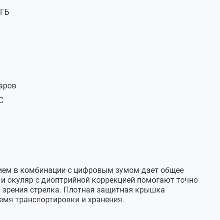
 ГБ
черно-белый/ зеленый/ желтый
10.04.2026
*1536 пикс.
одит крепление для пикатинни/вивер, чтобы можно
*1080
аров
10.04.2026
Гб
C
в комплектацию.
ием в комбинации с цифровым зумом дает общее
 и окуляр с диоптрийной коррекцией помогают точно
 зрения стрелка. Плотная защитная крышка
емя транспортировки и хранения.