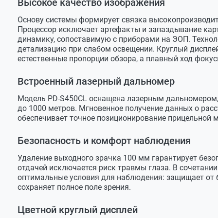
Высокое качество изображения
Встроенный гироскоп
есть
Основу системы формирует связка высокопроизводите
Баллистический калькулятор
есть
Процессор исключает артефакты и запаздывание кар
динамику, сопоставимую с приборами на ЭОП. Технол
Компас
есть
детализацию при слабом освещении. Круглый дисплей 
естественные пропорции обзора, а плавный ход фокус
PIP (Картинка в картинке)
есть
Компенсация экспозиции
есть
Встроенный лазерный дальномер
Звуковой сигнал
есть
Модель PD-S450CL оснащена лазерным дальномером, 
до 1000 метров. Мгновенное получение данных о рас
Прицельная сетка
обеспечивает точное позиционирование прицельной м
Стили прицельной сетки
6 видов +
Безопасность и комфорт наблюдения
Цвет прицельной сетки
красный/
Удаление выходного зрачка 100 мм гарантирует безо
Лазерный дальномер
отдачей исключается риск травмы глаза. В сочетани
оптимальные условия для наблюдения: защищает от 
Наличие дальномера
есть
сохраняет полное поле зрения.
Дальность обнаружения LRF
1000 м
Цветной круглый дисплей
ИК-подсветка