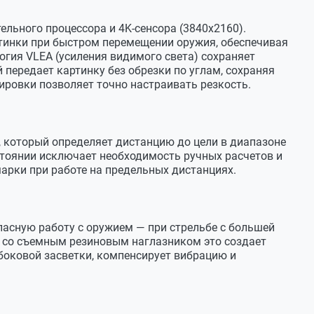
льного процессора и 4K-сенсора (3840х2160).
тинки при быстром перемещении оружия, обеспечивая
огия VLEA (усиления видимого света) сохраняет
передает картинку без обрезки по углам, сохраняя
ировки позволяет точно настраивать резкость.
который определяет дистанцию до цели в диапазоне
стоянии исключает необходимость ручных расчетов и
арки при работе на предельных дистанциях.
 режим «без сетки»
белый/желтый/зеленый
пасную работу с оружием — при стрельбе с большей
и со съемным резиновым наглазником это создает
боковой засветки, компенсирует вибрацию и