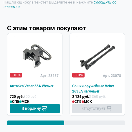
Нашли ошибку в тексте? Выделите её и нажмите
Сообщить об
опечатке
С этим товаром покупают
–10
–10
Арт. 23587
Арт. 23078
Антабка Veber 55A Weaver
Сошки оружейные Veber
2635A на weaver
720 руб.
800 руб.
2 124 руб.
2 360 руб.
СПБ
МСК
СПБ
МСК
В корзину
Отсутствует