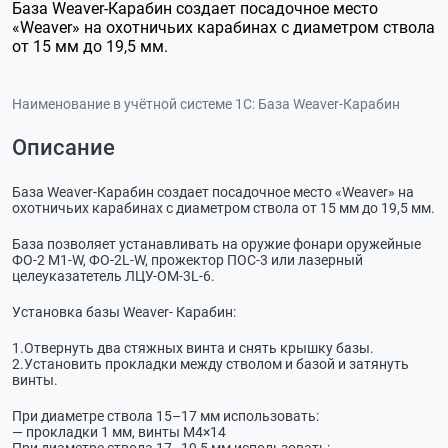
База Weaver-Карабин создает посадочное место
«Weaver» на охотничьих карабинах с диаметром ствола
от 15 мм до 19,5 мм.
Наименование в учётной системе 1С:
База Weaver-Карабин
Описание
База Weaver-Карабин создает посадочное место «Weaver» на
охотничьих карабинах с диаметром ствола от 15 мм до 19,5 мм.
База позволяет устанавливать на оружие фонари оружейные
ФО-2
М1-W
,
ФО-2L-W
, прожектор
ПОС-3
или лазерный
целеуказатетель ЛЦУ-
ОМ-3L-6
.
Установка базы Weaver- Карабин:
1.Отвернуть два стяжных винта и снять крышку базы.
2.Установить прокладки между стволом и базой и затянуть
винты.
При диаметре ствола 15–17 мм использовать:
— прокладки 1 мм, винты М4×14
При диаметре ствола 17–19,5 мм использовать: