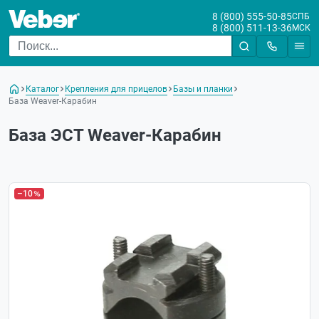
8 (800) 555-50-85
СПБ
8 (800) 511-13-36
МСК
Каталог
Крепления для прицелов
Базы и планки
База Weaver-Карабин
База ЭСТ Weaver-Карабин
–10