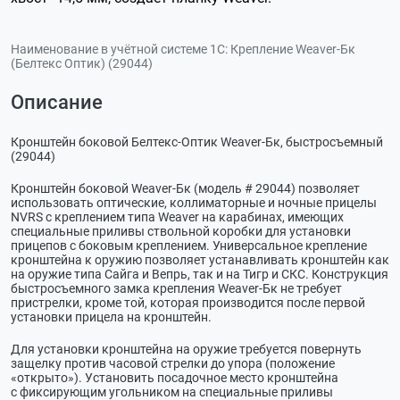
Наименование в учётной системе 1С:
Крепление Weaver-Бк
(Белтекс Оптик) (29044)
Описание
Кронштейн боковой Белтекс-Оптик Weaver-Бк, быстросъемный
(29044)
Кронштейн
боковой Weaver-Бк
(модель # 29044) позволяет
использовать оптические, коллиматорные и ночные прицелы
NVRS с креплением типа Weaver на карабинах, имеющих
специальные приливы ствольной коробки для установки
прицепов с боковым креплением. Универсальное крепление
кронштейна к оружию позволяет устанавливать кронштейн как
на оружие типа Сайга и Вепрь, так и на Тигр и СКС. Конструкция
быстросъемного замка крепления
Weaver-Бк
не требует
пристрелки, кроме той, которая производится после первой
установки прицела на кронштейн.
Для установки кронштейна на оружие требуется повернуть
защелку против часовой стрелки до упора (положение
«открыто»). Установить посадочное место кронштейна
с фиксирующим угольником на специальные приливы