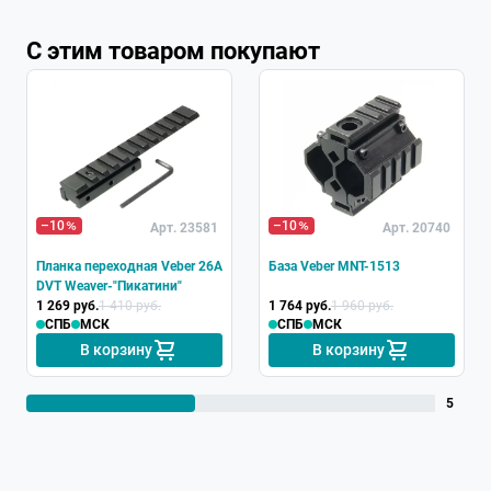
С этим товаром покупают
–10
–10
Арт. 23581
Арт. 20740
Планка переходная Veber 26A
База Veber MNT-1513
DVT Weaver-"Пикатини"
1 269 руб.
1 410 руб.
1 764 руб.
1 960 руб.
СПБ
МСК
СПБ
МСК
В корзину
В корзину
5