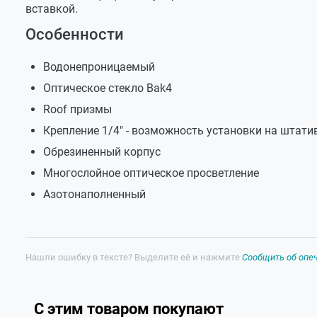
вставкой.
Вес
600 г
Особенности
Климатические условия эксплуатации
-30°С…+45
(температура/влажность)
Водонепроницаемый
Максимальная температура при хранении
+60°С
Оптическое стекло Bak4
Влагостойкость
1 м кратко
Roof призмы
Размер в коробке
180х146х7
Крепление 1/4" - возможность установки на штати
Обрезиненный корпус
Многослойное оптическое просветление
Азотонаполненный
Нашли ошибку в тексте? Выделите её и нажмите
Сообщить об опе
С этим товаром покупают