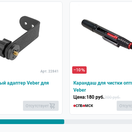
Хит
–10
Арт. 22841
ый адаптер Veber для
Карандаш для чистки опт
Veber
Цена:
180 руб.
200 руб.
Отсутствует
Отсут
СПБ
МСК