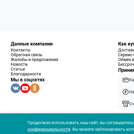
Данные компании
Как ку
Контакты
Доставк
Обратная связь
Сервис
Жалобы и предложения
Обмен и
Новости
Бессроч
Статьи
Приним
Благодарности
Мы в соцсетях
К
Н
Сч
Продолжая использовать наш сайт, вы соглашаетесь 
конфиденциальности
. Вы можете заблокировать исп
© 1994 — 2026 ООО «Наблюдательные приборы»