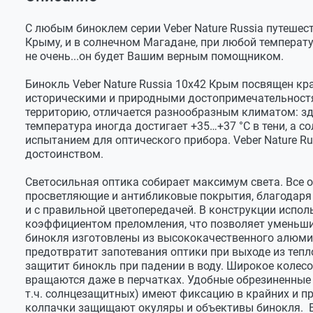
Оставить отзыв
Увеличение
x10
Бинокль
Задать вопрос
Крышки окуляров и объективов
Объектив, оптическая система
4 элемента
С любым биноклем серии Veber Nature Russia путешес
Крыму, и в солнечном Магадане, при любой температур
Ткань для протирки оптики
Размер объектива
42 мм
не очень...он будет Вашим верным помощником.
Чехол
Окуляр, оптическая система
4 элемента
Бинокль Veber Nature Russia 10x42 Крым посвящен к
Ремешок
Размер окуляра
24,5 мм
историческими и природными достопримечательностя
Инструкция и гарантийный талон
территорию, отличается разнообразным климатом: зд
Диаметр выходного зрачка
4,26 мм
температура иногда достигает +35…+37 °C в тени, а 
испытанием для оптического прибора. Veber Nature R
Удаление выходного зрачка
17,2 мм
достоинством.
Угловое поле зрения
7,5°
Светосильная оптика собирает максимум света. Все
Линейное поле зрения, на дистанции 1000 м
131 м
просветляющие и антибликовые покрытия, благодаря 
и с правильной цветопередачей. В конструкции испо
Система призм
roof
коэффициентом преломления, что позволяет уменьши
бинокля изготовлены из высококачественного алюмин
Материал призм
BaK4
предотвратит запотевания оптики при выходе из теп
Покрытие призм
Silver Coati
защитит бинокль при падении в воду. Широкое колес
вращаются даже в перчатках. Удобные обрезиненные 
Оптические покрытия
FMC
т.ч. солнцезащитных) имеют фиксацию в крайних и 
колпачки защищают окуляры и объективы бинокля. В
Размеры
147×130×5