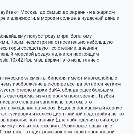
 в 3 группах
твуйте от Москвы до самых до окраин - и в жарком
е и влажности, в мороз и солнце, в чудесный день и
 в 3 группах
расивейшему полуострову мира, богатому
ми. Крым, несмотря на относительно небольшую
есь горы соседствуют со степями, дневная
соленый морской воздух является настоящим
ussia 10x42 Крым выдержит это испытание с
 оптические элементы бинокля имеют многослойные
чему изображение в окуляре всегда остается четким
льзуется стекло марки BaK4, обладающее большим
ть светохроматизм по краям поля зрения. Трубки
иевого сплава и заполнены азотом, это
лого помещения на мороз. Водонепроницаемый корпус
ng
о фокусировки и колесо диоптрийной подстройки легко
выдвижные наглазники (для наблюдения в очках, в
промежуточных положениях. Резиновые защитные
 комплект входит ремешок с мягкой поролоновой
3 мм