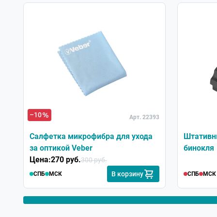
–10
Арт. 22393
Салфетка микрофибра для ухода
Штативн
за оптикой Veber
бинокля
Цена:
270 руб.
300 руб.
В корзину
СПБ
МСК
СПБ
МСК