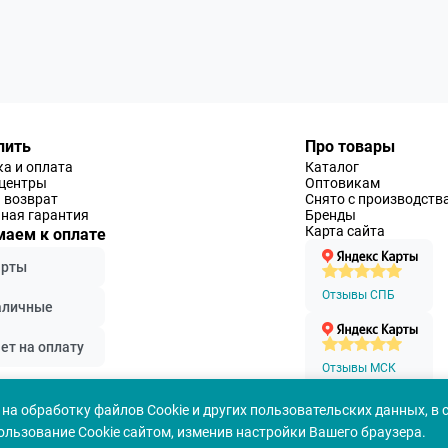
пить
Про товары
а и оплата
Каталог
-центры
Оптовикам
 возврат
Снято с производств
ная гарантия
Бренды
Карта сайта
аем к оплате
арты
Отзывы СПБ
аличные
ет на оплату
Отзывы МСК
на обработку файлов Cookie и других пользовательских данных, в 
ользование Cookie сайтом, изменив настройки Вашего браузера.
Политика конфеденциальности
Согласие на обработ