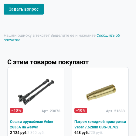
Задать вопрос
Нашли ошибку в тексте? Выделите её и нажмите
Сообщить об
опечатке
С этим товаром покупают
–10
–10
Арт. 23078
Арт. 21683
Сошки оружейные Veber
Патрон холодной пристрелки
2635A на weaver
Veber 7.62mm CBS-CL762
2 124 руб.
2 360 руб.
648 руб.
720 руб.