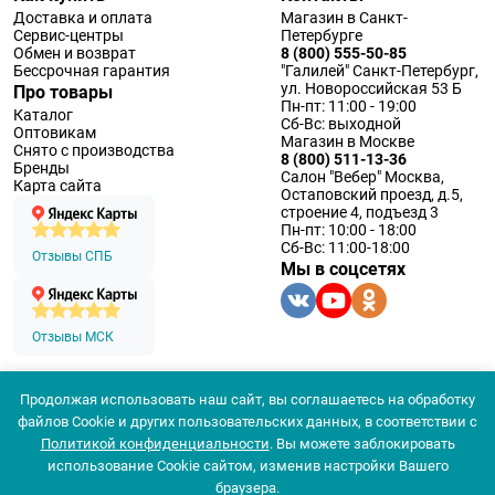
Доставка и оплата
Магазин в Санкт-
Сервис-центры
Петербурге
Обмен и возврат
8 (800) 555-50-85
Бессрочная гарантия
"Галилей" Санкт-Петербург,
ул. Новороссийская 53 Б
Про товары
Пн-пт: 11:00 - 19:00
Каталог
Сб-Вс: выходной
Оптовикам
Магазин в Москве
Снято с производства
8 (800) 511-13-36
Бренды
Салон "Вебер" Москва,
Карта сайта
Остаповский проезд, д.5,
строение 4, подъезд 3
Пн-пт: 10:00 - 18:00
Сб-Вс: 11:00-18:00
Отзывы СПБ
Мы в соцсетях
Отзывы МСК
Продолжая использовать наш сайт, вы соглашаетесь на обработку
© 1994 — 2026 ООО «Наблюдательные приборы»
файлов Cookie и других пользовательских данных, в соответствии с
Политика конфеденциальности
Политикой конфиденциальности
. Вы можете заблокировать
Согласие на обработку персональных данных
Согласие использования
использование Cookie сайтом, изменив настройки Вашего
браузера.