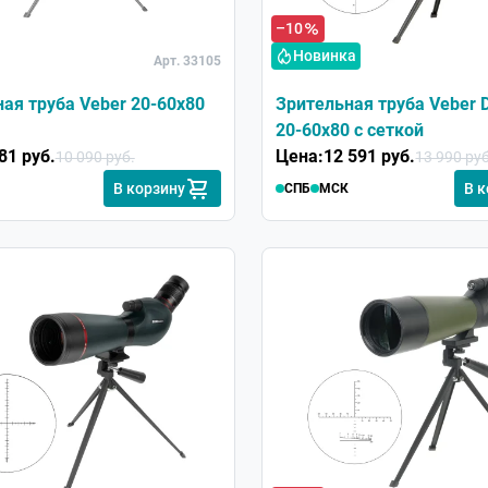
–10
Новинка
Арт. 33105
ая труба Veber 20-60x80
Зрительная труба Veber 
20-60x80 с сеткой
81 руб.
Цена:
12 591 руб.
10 090 руб.
13 990 руб
В корзину
В 
СПБ
МСК