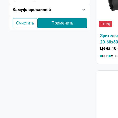
Камуфлированный
–10
Зрительн
20-60x80
Цена:
18 
СПБ
МСК