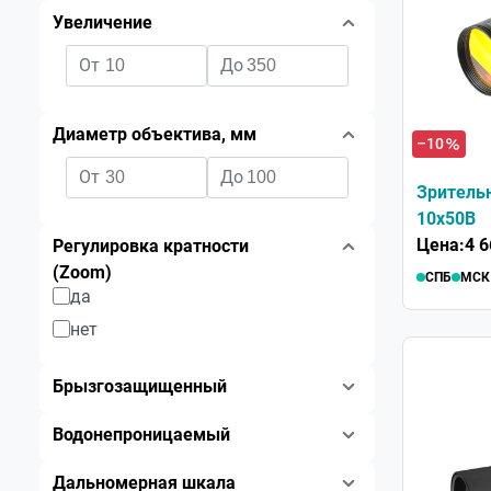
Увеличение
От
До
Диаметр объектива, мм
–10
От
До
Зрительн
10х50B
Цена:
4 6
Регулировка кратности
(Zoom)
СПБ
МСК
да
нет
Брызгозащищенный
Водонепроницаемый
Дальномерная шкала