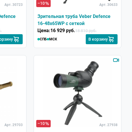
–10
Арт. 30723
Арт. 30633
Defence
Зрительная труба Veber Defence
16-48х65WP с сеткой
Цена:
16 929 руб.
.
18 810 руб.
корзину
В корзину
СПБ
МСК
–10
Арт. 29703
Арт. 27938