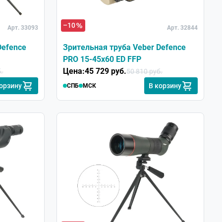
–10
Арт. 33093
Арт. 32844
Defence
Зрительная труба Veber Defence
PRO 15-45x60 ED FFP
Цена:
45 729 руб.
.
50 810 руб.
корзину
В корзину
СПБ
МСК