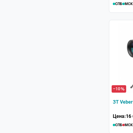
СПБ
МСК
–10
ЗТ Veber
Цена:
16 
СПБ
МСК