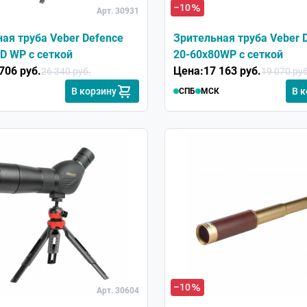
–10
Арт. 30931
ая труба Veber Defence
Зрительная труба Veber 
D WP с сеткой
20-60x80WP с сеткой
706 руб.
Цена:
17 163 руб.
26 340 руб.
19 070 руб
В корзину
В 
СПБ
МСК
–10
Арт. 30604