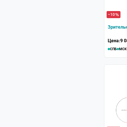
–10
Зрительн
Цена:
9 0
СПБ
МСК