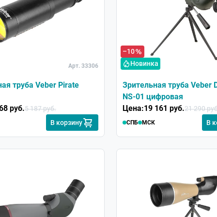
–10
Новинка
Арт. 33306
ая труба Veber Pirate
Зрительная труба Veber D
NS-01 цифровая
68 руб.
Цена:
19 161 руб.
5 187 руб.
21 290 руб
В корзину
В 
СПБ
МСК