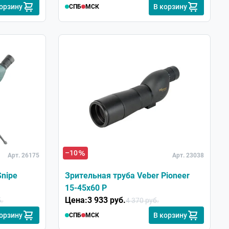
корзину
В корзину
СПБ
МСК
–10
Арт. 26175
Арт. 23038
Snipe
Зрительная труба Veber Pioneer
15-45x60 Р
Цена:
3 933 руб.
.
4 370 руб.
корзину
В корзину
СПБ
МСК