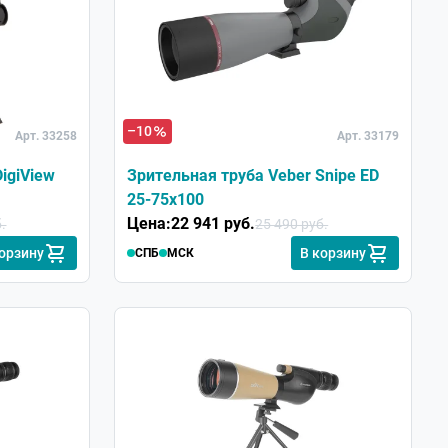
–10
Арт. 33258
Арт. 33179
igiView
Зрительная труба Veber Snipe ED
25-75x100
Цена:
22 941 руб.
.
25 490 руб.
корзину
В корзину
СПБ
МСК