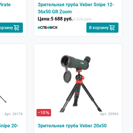
irate
Зрительная труба Veber Snipe 12-
36x50 GR Zoom
Цена:
5 688 руб.
6 320 руб.
корзину
В корзину
СПБ
МСК
–10
Арт. 26176
Арт. 25963
nipe 20-
Зрительная труба Veber 20x50