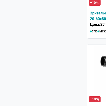
–10
Зрительн
20-60x80
Цена:
23 
СПБ
МСК
–10