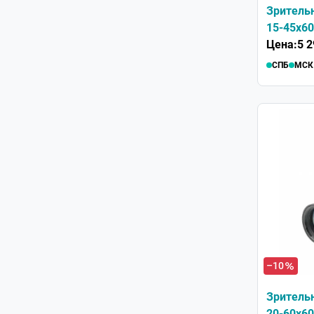
Зрительн
15-45x60
Цена:
5 2
СПБ
МСК
–10
Зрительн
20-60x60