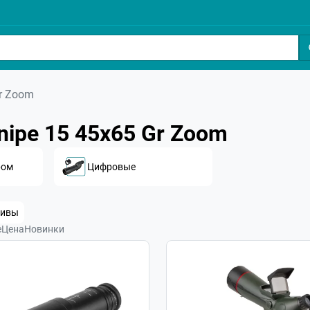
Gr Zoom
ipe 15 45x65 Gr Zoom
ром
Цифровые
тивы
е
Цена
Новинки