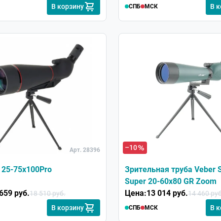
В корзину
В 
СПБ
МСК
–10
Арт. 28396
 25-75x100Pro
Зрительная труба Veber 
Super 20-60x80 GR Zoom
659 руб.
Цена:
13 014 руб.
18 510 руб.
14 460 руб
В корзину
В 
СПБ
МСК