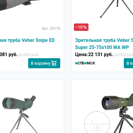
–10
Арт. 33178
ая труба Veber Snipe ED
Зрительная труба Veber 
Super 25-75x100 WA WP
081 руб.
Цена:
22 131 руб.
20 090 руб.
24 590 руб
В корзину
В 
СПБ
МСК