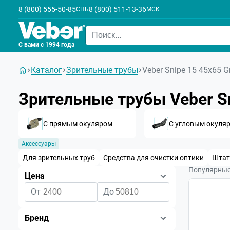
8 (800) 555-50-85
8 (800) 511-13-36
СПБ
МСК
С вами с 1994 года
Каталог
Зрительные трубы
Veber Snipe 15 45x65 
Зрительные трубы Veber Sn
С прямым окуляром
С угловым окуля
Аксессуары
Для зрительных труб
Средства для очистки оптики
Шта
Популярны
Цена
От
До
Бренд