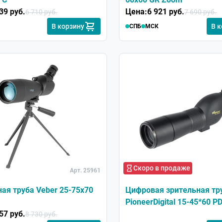
39 руб.
Цена:
6 921 руб.
6 710 руб.
7 690 руб.
В корзину
В 
СПБ
МСК
Скоро в продаже
Арт. 25961
ая труба Veber 25-75x70
Цифровая зрительная тр
PioneerDigital 15-45*60 РD
57 руб.
8 730 руб.