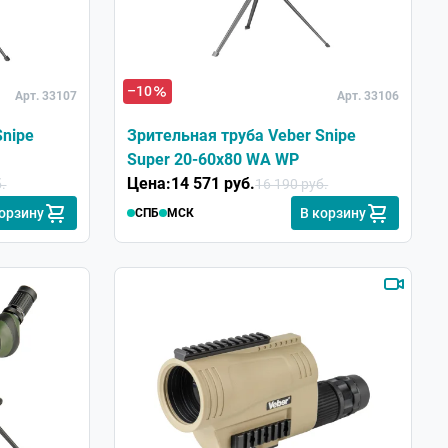
–10
Арт. 33107
Арт. 33106
Snipe
Зрительная труба Veber Snipe
Super 20-60x80 WA WP
Цена:
14 571 руб.
.
16 190 руб.
корзину
В корзину
СПБ
МСК