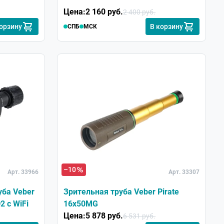
Цена:
2 160 руб.
2 400 руб.
корзину
В корзину
СПБ
МСК
–10
Арт. 33966
Арт. 33307
уба Veber
Зрительная труба Veber Pirate
2 с WiFi
16x50MG
Цена:
5 878 руб.
6 531 руб.