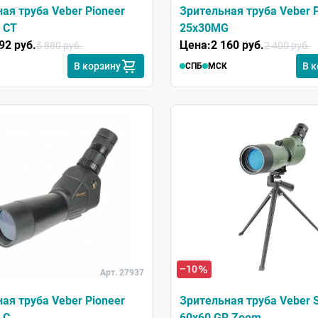
ая труба Veber Pioneer
Зрительная труба Veber P
 CT
25x30MG
92 руб.
Цена:
2 160 руб.
5 880 руб.
2 400 руб.
В корзину
В 
СПБ
МСК
–10
Арт. 27937
ая труба Veber Pioneer
Зрительная труба Veber S
 C
60x60 GR Zoom