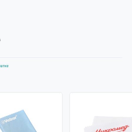
12.10.2022
12.10.2022
в
азначенный под фото, либо видео оборудование,
 штативов на другом нашем сайте, например, арт.
 пожалуйста, ссылку на сайт.
чатке
SHOWALL_1=1
htativ-falcon-eyes-travel-line-2400/