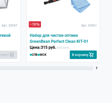
–10
–
Арт. 22947
Арт. 23561
птикой
Набор для чистки оптики
М
GreenBean Perfect Clean KIT-01
№
Цена:
315 руб.
Ц
350 руб.
ствует
В корзину
СПБ
МСК
7