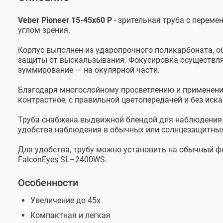
Оставить отзыв
Увеличение
15-45х
ЗТ Veber Pioneer 15-45x60 Р
Задать вопрос
Крышка объектива
Диаметр линзы
60 мм
Veber Pioneer 15-45x60 Р
- зрительная труба с перем
объектива
углом зрения.
Крышка окуляра
Петр
Поворот окуляра к оси
0°
Салфетка микрофибра
Корпус выполнен из ударопрочного поликарбоната, о
прибора
Добрый день на фото есть чехол, в описании и комп
защиты от выскальзывания. Фокусировка осуществля
Чехол
Диаметр выходного
4-1.5 мм
зуммирование — на окулярной части.
зрачка
Служба поддержки
Инструкция и гарантийный талон
Благодаря многослойному просветлению и применению
Удаление выходного
15-12 мм
Добрый день. Чехол входит в комплект пост
контрастное, с правильной цветопередачей и без иск
зрачка
Угловое поле зрения,
2.2-1.2
Труба снабжена выдвижной блендой для наблюдения 
град.
удобства наблюдения в обычных или солнцезащитных
Михаил
Линейное поле зрения на
38-21 м
расстоянии 1000 м
Для удобства, трубу можно установить на обычный 
В описании сказано что нет защиты от влаги?
FalconEyes SL–2400WS.
Минимальная дистанция
10м - ∞**
наблюдения
Служба поддержки
Особенности
Тип призмы
Porro BK7
Увеличение до 45х
Добрый день. Защита только от легкого дожд
Оптическое покрытие
FMC (Fully multi-coated)
Компактная и легкая
Выдвижной наглазник
да