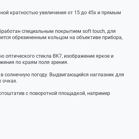
енной кратностью увеличения от 15 до 45х и прямым
19.12.2025
бработан специальным покрытием soft touch, для
лектации нет. Он в итоге в комплекте или нет?
ется обрезиненным кольцом на объективе прибора,
19.12.2025
 оптического стекла BK7, изображение яркое и
авки.
ажения по краям поля зрения.
в солнечную погоду. Выдвигающийся наглазник для
 очках.
30.06.2025
фотоштатив с поворотной площадкой, например
30.06.2025
я, труба азотом не заполнена.