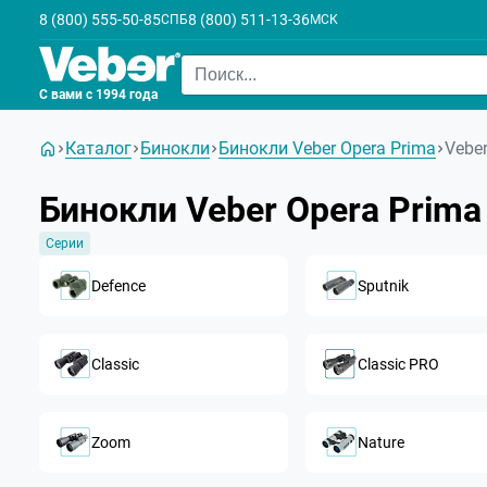
8 (800) 555-50-85
8 (800) 511-13-36
СПБ
МСК
С вами с 1994 года
Каталог
Бинокли
Бинокли Veber Opera Prima
Vebe
Бинокли Veber Opera Prima
Серии
Defence
Sputnik
Classic
Classic PRO
Zoom
Nature