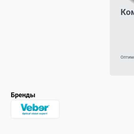
Ком
	  	• любителям театра и оперы;

	  	• поклонникам балета и концертов;

	  	• тем, кто ищет купить театральный бинокль недорого;

	  	• покупателям, выбирающим стильный подарок для культурного события.

		Veber Opera и Prima — это сочетание классического увеличения 3x–4x, элегантного дизайна и удобства и
Оптима
Бренды