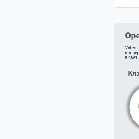
Ope
Veber
концер
в свет
Кла