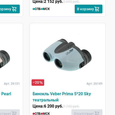
Цена:
2 152 руб.
2 690 руб.
корзину
В корзину
СПБ
МСК
–20
Арт. 26151
Арт. 26149
 Pearl
Бинокль Veber Prima 5*20 Sky
театральный
Цена:
6 200 руб.
7 750 руб.
тствует
Отсутствует
СПБ
МСК