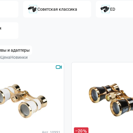
Советская классика
ED
 
вы и адаптеры
е
Цена
Новинки
–20
Арт. 10991