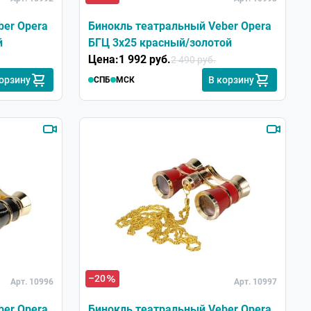
ber Opera
Бинокль театральный Veber Opera
й
БГЦ 3x25 красный/золотой
Цена:
1 992 руб.
2 490 руб.
корзину
В корзину
СПБ
МСК
–20
Арт. 10996
Арт. 10997
ber Opera
Бинокль театральный Veber Opera