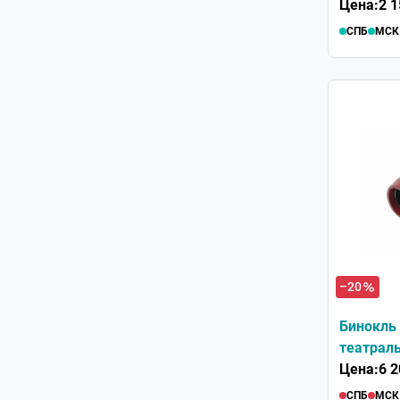
Цена:
2 1
СПБ
МСК
–20
Бинокль 
театрал
Цена:
6 2
СПБ
МСК