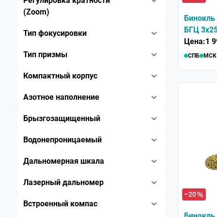
Регулировка кратности
(Zoom)
Бинокль 
БГЦ 3x2
Тип фокусировки
Цена:
1 9
Тип призмы
СПБ
МСК
Компактный корпус
Азотное наполнение
Брызгозащищенный
Водонепроницаемый
Дальномерная шкала
Лазерный дальномер
–20
Встроенный компас
Бинокль 