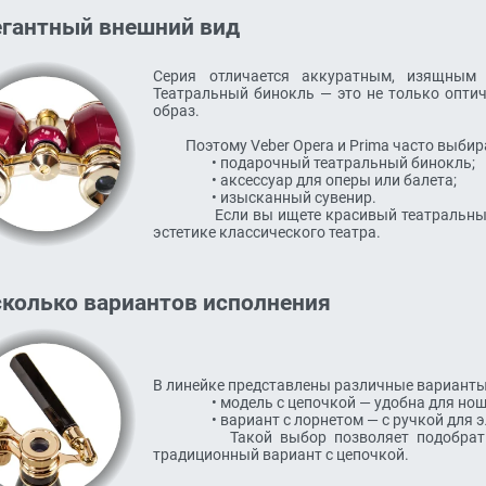
егантный внешний вид
Серия отличается аккуратным, изящным 
Театральный бинокль — это не только оптич
образ.
	  Поэтому Veber Opera и Prima часто выбирают как:

	  	  • подарочный театральный бинокль;

		  • аксессуар для оперы или балета;

		  • изысканный сувенир.

		  Если вы ищете красивый театральный бинокль купить в подарок, эти модели соответствуют 
эстетике классического театра.
колько вариантов исполнения
В линейке представлены различные варианты 
	  	  • модель с цепочкой — удобна для ношения на шее;

		  • вариант с лорнетом — с ручкой для элегантного удержания в руке.

		  Такой выбор позволяет подобрать и театральный бинокль с ручкой (лорнет), и более 
традиционный вариант с цепочкой.