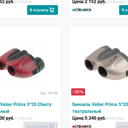
52 руб.
Цена:
2 152 руб.
2 690 руб.
2 690 руб.
В корзину
В 
СПБ
МСК
–20
Арт. 26150
Veber Prima 5*20 Cherry
Бинокль Veber Prima 5*20
ьный
театральный
00 руб.
Цена:
5 240 руб.
7 750 руб.
6 550 руб.
Отсутствует
Отсу
СПБ
МСК