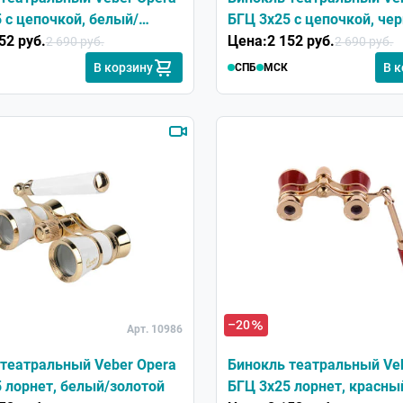
 с цепочкой, белый/
БГЦ 3x25 с цепочкой, че
52 руб.
золотой
Цена:
2 152 руб.
2 690 руб.
2 690 руб.
В корзину
В 
СПБ
МСК
–20
Арт. 10986
театральный Veber Opera
Бинокль театральный Ve
БГЦ 3x25 лорнет, белый/золотой
БГЦ 3x25 лорнет, красны