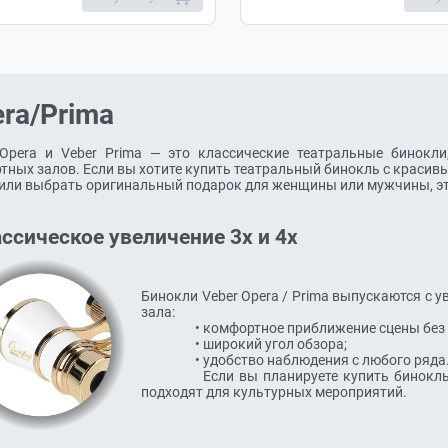
ra/Prima
 Opera и Veber Prima — это классические театральные бинокли
тных залов. Если вы хотите купить театральный бинокль с красив
 или выбрать оригинальный подарок для женщины или мужчины, эт
ссическое увеличение 3x и 4x
Бинокли Veber Opera / Prima выпускаются с у
зала:

	  	  • комфортное приближение сцены без потери устойчивости изображения;

		  • широкий угол обзора;

		  • удобство наблюдения с любого ряда.

		  Если вы планируете купить бинокль для театра 3x или 4x, такие характеристики идеально 
подходят для культурных мероприятий.