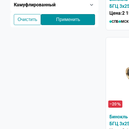
Камуфлированный
БГЦ 3x25
золотой
Цена:
2 1
СПБ
МСК
–20
Бинокль 