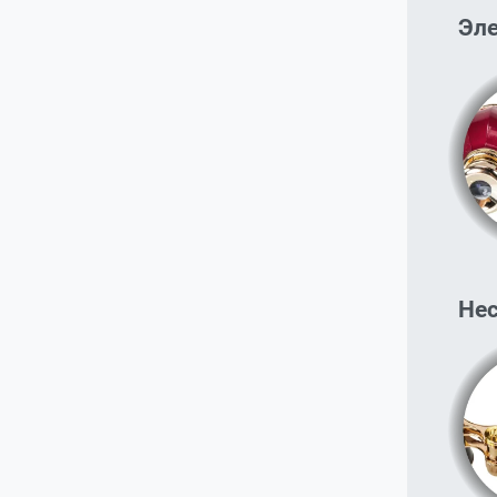
Эл
Нес