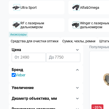
Ultra Sport
Alfa&Omega
RF с лазерным 
Winger с лазерным
дальномером
дальномером
Аксессуары
Средства для очистки оптики
Сумки, чехлы, ремни
Штати
Популярны
Цена
От
До
Бренд
Veber
Увеличение
Диаметр объектива, мм
–20