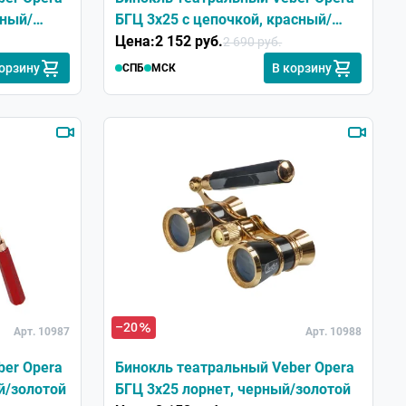
рный/
БГЦ 3x25 с цепочкой, красный/
золотой
Цена:
2 152 руб.
2 690 руб.
корзину
В корзину
СПБ
МСК
–20
Арт. 10987
Арт. 10988
ber Opera
Бинокль театральный Veber Opera
й/золотой
БГЦ 3x25 лорнет, черный/золотой