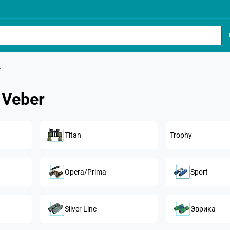
r
 Veber
Titan
Trophy
Opera/Prima
Sport
Silver Line
Эврика