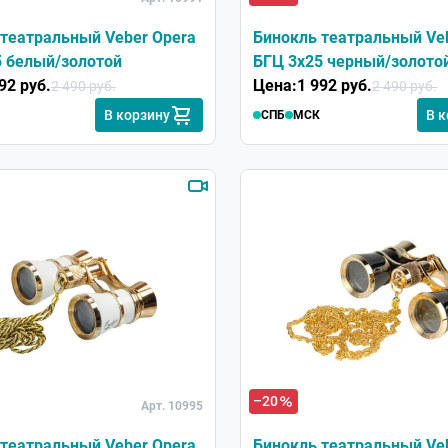
театральный Veber Opera
Бинокль театральный Ve
5 белый/золотой
БГЦ 3x25 черный/золото
92 руб.
Цена:
1 992 руб.
2 490 руб.
2 490 руб.
В корзину
В 
СПБ
МСК
–20
Арт. 10995
театральный Veber Opera
Бинокль театральный Ve