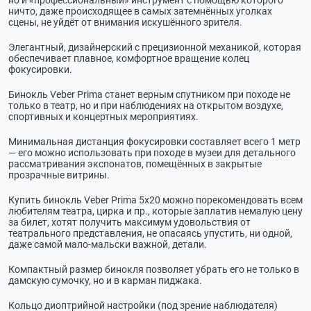
ничто, даже происходящее в самых затемнённых уголках
сцены, не уйдёт от внимания искушённого зрителя.
Элегантный, дизайнерский с прецизионной механикой, которая
обеспечивает плавное, комфортное вращение колец
фокусировки.
Бинокль Veber Prima станет верным спутником при походе не
только в театр, но и при наблюдениях на открытом воздухе,
спортивных и концертных мероприятиях.
Минимальная дистанция фокусировки составляет всего 1 метр
— его можно использовать при походе в музеи для детального
рассматривания экспонатов, помещённых в закрытые
прозрачные витрины.
Купить бинокль Veber Prima 5х20 можно порекомендовать всем
любителям театра, цирка и пр., которые заплатив немалую цену
за билет, хотят получить максимум удовольствия от
театрального представления, не опасаясь упустить, ни одной,
даже самой мало-мальски важной, детали.
Компактный размер бинокля позволяет убрать его не только в
дамскую сумочку, но и в карман пиджака.
Кольцо диоптрийной настройки (под зрение наблюдателя)