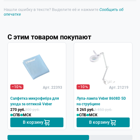
Нашли ошибку в тексте? Выделите её и нажмите
Сообщить об
опечатке
С этим товаром покупают
–10
–10
Арт. 22393
Арт. 21219
Салфетка микрофибра для
Лупа-лампа Veber 8608D 5D
ухода за оптикой Veber
на струбцине
270 руб.
300 руб.
5 265 руб.
5 850 руб.
СПБ
МСК
СПБ
МСК
В корзину
В корзину