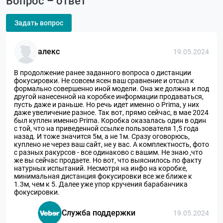
Вопрос – ответ
Задать вопрос
алекс
19.05.2024
В продолжение ранее заданного вопроса о дистанции
фокусировки. Не совсем ясен ваш сравнение и отсыл к
формально совершенно иной модели. Она же должна и под
другой нанесенной на коробке информации продаваться,
пусть даже и раньше. Но речь идет именно о Prima, у них
даже увеличение разное. Так вот, прямо сейчас, в мае 2024
был куплен именно Prima. Коробка оказалась один в один
с той, что на приведенной ссылке пользователя 1,5 года
назад. И тоже значится 5м, а не 1м. Сразу оговорюсь,
куплено не через ваш сайт, не у вас. А комплектность, фото
с разных ракурсов - все одинаково с вашим. Не знаю ,что
же вы сейчас продаете. Но вот, что выяснилось по факту
натурных испытаний. Несмотря на инфо на коробке,
минимальная дистанция фокусировки все же ближе к
1.3м, чем к 5. Далее уже упор кручения барабанчика
фокусировки.
Служба поддержки
19.05.2024