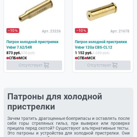
Хит
–10
–10
Арт. 23226
Арт. 21678
Патрон холодной пристрелки
Патрон холодной пристрелки
Veber 7.62/54R
Veber 12Ga CBS-CL12
873 руб.
970 руб.
1 152 руб.
1 280 руб.
СПБ
МСК
СПБ
МСК
Отсутствует
Отсутствует
Патроны для холодной
пристрелки
Зачем тратить драгоценные боеприпасы и оставлять после
себя горы стреляных гильз, при выверке или проверке
прицела перед охотой? Существуют альтернативные тесты.
Это патроны и устройства для холодной пристрелки. Они