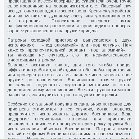
представляют из себя лазерные целеуказатели, очень точно
съюстированные на
заводе-изготовителе
. Лазерный луч
всегда точно совпадает с осью ствола. Крепятся устройства
или на магните к дульному срезу или устанавливаются
в патронник. Относительно лазерного пятна
на фиксированном расстоянии и производится проверка
заранее установленного на оружие прицела.
Патроны холодной пристрелки выпускаются в двух
исполнениях — «под алюминий» или «под латунь». Нам
кажется предпочтительней вариант «под алюминий» —
ты никогда не спутаешь его по невнимательности
с настоящим патроном.
Бывалые охотники знают, для того чтобы прицел
эффективно работал, необходимо чтобы он был пристрелян
или проверен до того, как вы начнете использовать свое
оружие по назначению. Большинство хозяев ружей
не желают подвергать спусковой механизм и ствол
дополнительному изнашиванию. Все эти трудности можно
разрешить, если купить патрон холодной пристрелки.
Особенно актуальной покупка специальных патронов для
пристрела становится в тех случаях, когда владелец
предпочитает использовать дорогие боеприпасы. Ведь
недорогие специальные патроны для пристрелки
позволяют произвести проверку и пристрелку оружия без
использования обычных боеприпасов. Патроны имеют
малый вес, форму боеприпаса и занимают совсем немного
места. Изделия точно съюстированы на заводе