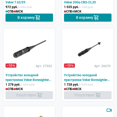
Veber 7.62/39
Veber 20Ga CBS-CL20
972 руб.
1 080 руб.
1 035 руб.
1 150 руб.
СПБ
МСК
СПБ
МСК
В корзину
В корзину
–10
–10
Арт. 27502
Арт. 26670
Устройство холодной
Устройство холодной
пристрелки Veber Boresighter
пристрелки Veber Boresighter
177-50RD лазерное
1 278 руб.
1 420 руб.
177-78RD лазерное
1 728 руб.
1 920 руб.
СПБ
МСК
СПБ
МСК
Отсутствует
Отсутствует