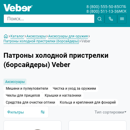
8 (800) 555-50-85
СПБ
8 (800) 511-13-36
МСК
Цена
Каталог
Аксессуары
Аксессуары для оружия
От
До
Патроны холодной пристрелки (борсайдеры)
Veber
Бренд
Патроны холодной пристрелки
Veber
(борсайдеры) Veber
Калибр
Аксессуары
Мишени и пулеуловители
Чистка и уход за оружием
Чехлы для прицелов
Крышки и наглазники
Средства для очистки оптики
Кольца и крепления для фонарей
Фильтры
Тип сортировки