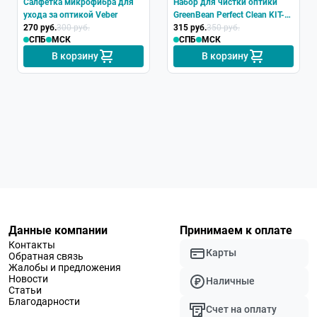
Салфетка микрофибра для
Набор для чистки оптики
ухода за оптикой Veber
GreenBean Perfect Clean KIT-
270 руб.
300 руб.
01
315 руб.
350 руб.
СПБ
МСК
СПБ
МСК
В корзину
В корзину
Данные компании
Принимаем к оплате
Контакты
Карты
Обратная связь
Жалобы и предложения
Новости
Наличные
Статьи
Благодарности
Счет на оплату