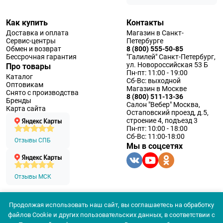
Как купить
Контакты
Доставка и оплата
Магазин в Санкт-
Сервис-центры
Петербурге
Обмен и возврат
8 (800) 555-50-85
Бессрочная гарантия
"Галилей" Санкт-Петербург,
ул. Новороссийская 53 Б
Про товары
Пн-пт: 11:00 - 19:00
Каталог
Сб-Вс: выходной
Оптовикам
Магазин в Москве
Снято с производства
8 (800) 511-13-36
Бренды
Салон "Вебер" Москва,
Карта сайта
Остаповский проезд, д.5,
строение 4, подъезд 3
Пн-пт: 10:00 - 18:00
Сб-Вс: 11:00-18:00
Отзывы СПБ
Мы в соцсетях
Отзывы МСК
Продолжая использовать наш сайт, вы соглашаетесь на обработку
© 1994 — 2026 ООО «Наблюдательные приборы»
файлов Cookie и других пользовательских данных, в соответствии с
Политика конфеденциальности