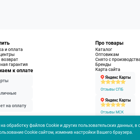
пить
Про товары
а и оплата
Каталог
-центры
Оптовикам
 возврат
Снято с производств
ная гарантия
Бренды
Карта сайта
аем к оплате
арты
Отзывы СПБ
аличные
ет на оплату
Отзывы МСК
на обработку файлов Cookie и других пользовательских данных, в 
ользование Cookie сайтом, изменив настройки Вашего браузера.
Политика конфеденциальности
Согласие на обработ