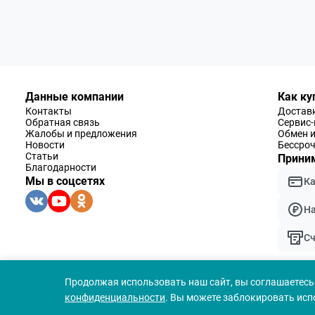
Данные компании
Как ку
Контакты
Доставк
Обратная связь
Сервис
Жалобы и предложения
Обмен и
Новости
Бессроч
Статьи
Приним
Благодарности
Мы в соцсетях
К
Н
Сч
Популярные
Цена
Продолжая использовать наш сайт, вы соглашаетесь 
Новинки
конфиденциальности
. Вы можете заблокировать исп
© 1994 — 2026 ООО «Наблюдательные приборы»