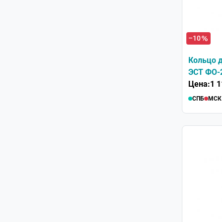
–10
Кольцо 
ЭСТ ФО-2
Цена:
1 1
СПБ
МСК