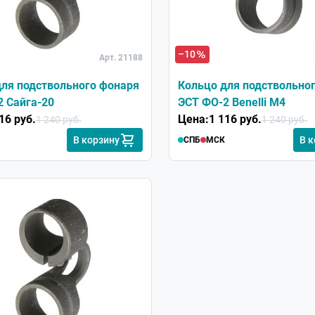
–10
Арт. 21188
для подствольного фонаря
Кольцо для подствольно
 Сайга-20
ЭСТ ФО-2 Benelli M4
16 руб.
Цена:
1 116 руб.
1 240 руб.
1 240 руб.
В корзину
В 
СПБ
МСК