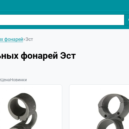
ых фонарей
Эст
ьных фонарей Эст
е
Цена
Новинки