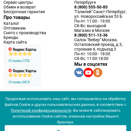
Сервис-центры
Петербурге
Обмен и возврат
8 (800) 555-50-85
Бессрочная гарантия
"Галилей" Санкт-Петербург,
ул. Новороссийская 53 Б
Про товары
Пн-пт: 11:00 - 19:00
Каталог
Сб-Вс: выходной
Оптовикам
Магазин в Москве
Снято с производства
8 (800) 511-13-36
Бренды
Салон "Вебер" Москва,
Карта сайта
Остаповский проезд, д.5,
строение 4, подъезд 3
Пн-пт: 10:00 - 18:00
Сб-Вс: 11:00-18:00
Отзывы СПБ
Мы в соцсетях
Отзывы МСК
Продолжая использовать наш сайт, вы соглашаетесь на обработку
© 1994 — 2026 ООО «Наблюдательные приборы»
файлов Cookie и других пользовательских данных, в соответствии с
Политика конфеденциальности
Политикой конфиденциальности
. Вы можете заблокировать
Согласие на обработку персональных данных
Согласие использования
использование Cookie сайтом, изменив настройки Вашего
браузера.