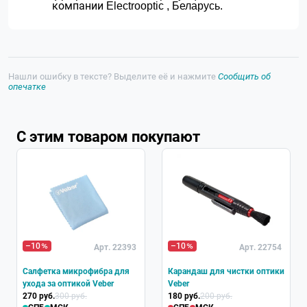
компании
Electrooptic , Беларусь.
Нашли ошибку в тексте? Выделите её и нажмите
Сообщить об
опечатке
С этим товаром покупают
Хит
–10
–10
Арт. 22393
Арт. 22754
Салфетка микрофибра для
Карандаш для чистки оптики
ухода за оптикой Veber
Veber
270 руб.
300 руб.
180 руб.
200 руб.