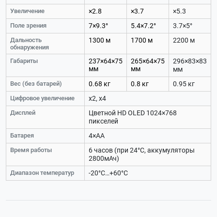
Увеличение
×2.8
×3.7
×5.3
Поле зрения
7×9.3°
5.4×7.2°
3.7×5°
Дальность
1300 м
1700 м
2200 м
обнаружения
Габариты
237×64×75
265×64×75
296×83×83
мм
мм
мм
Вес (без батарей)
0.68 кг
0.8 кг
0.95 кг
Цифровое увеличение
x2, x4
Дисплей
Цветной HD OLED 1024×768
пикселей
Батарея
4×AA
Время работы
6 часов (при 24°C, аккумуляторы
2800мАч)
Диапазон температур
-20°С…+60°С