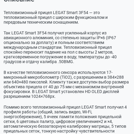
Тепловизионный прицел LEGAT Smart 3F54 — это
тепловизионный прицел с широким функционалом и
передовым техническим оснащением.
Так LEGAT Smart 3F54 получил усиленный корпус из
авиационного алюминия, со степенью защиты IP×6 (IP67
опционально за доплату) и полным соответствием
международным стандартам. Тепловизионный прицел
спокойно переносит падение на пол с высоты 2 метров,
кратковременное погружение в воду, температуры до -40
градусов и отдачу калибра .50BMG.
В качестве тепловизионного сенсора используются 17-
микронный микроболометр (TiO2), с разрешением в 384×288
или 640×480 пикселей. Клиенту также доступен выбор размера
объектива прицела от 40 до 75 мм с механизмом внутренней
фокусировки. В LEGAT Smart установлен HD OLED дисплей
разрешением 1024×768рx.
Помимо всего тепловизионный прицел LEGAT Smart получил 4
профиля работы (общий, запись видео, Wi-Fi,
энергосбережение), 5 ячеек памяти положения прицельной
сетки, 6 цветовых палитр, цифровое увеличение×2 и ×4,
автоматическую беззатворную калибровку матрицы, 5 типов
прицельных сеток, тонкую настройку чувствительности