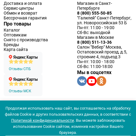
Доставка и оплата
Магазин в Санкт-
Сервис-центры
Петербурге
Обмен и возврат
8 (800) 555-50-85
Бессрочная гарантия
"Галилей" Санкт-Петербург,
ул. Новороссийская 53 Б
Про товары
Пн-пт: 11:00 - 19:00
Каталог
Сб-Вс: выходной
Оптовикам
Магазин в Москве
Снято с производства
8 (800) 511-13-36
Бренды
Салон "Вебер" Москва,
Карта сайта
Остаповский проезд, д.5,
строение 4, подъезд 3
Пн-пт: 10:00 - 18:00
Сб-Вс: 11:00-18:00
Отзывы СПБ
Мы в соцсетях
Отзывы МСК
Продолжая использовать наш сайт, вы соглашаетесь на обработку
© 1994 — 2026 ООО «Наблюдательные приборы»
файлов Cookie и других пользовательских данных, в соответствии с
Политика конфеденциальности
Политикой конфиденциальности
. Вы можете заблокировать
Согласие на обработку персональных данных
Согласие использования
использование Cookie сайтом, изменив настройки Вашего
браузера.