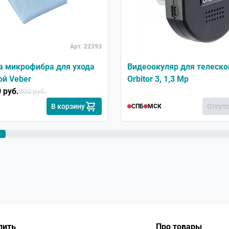
Арт. 22393
а микрофибра для ухода
Видеоокуляр для телеско
ой Veber
Orbitor 3, 1,3 Mp
 руб.
300 руб.
В корзину
Отсут
СПБ
МСК
пить
Про товары