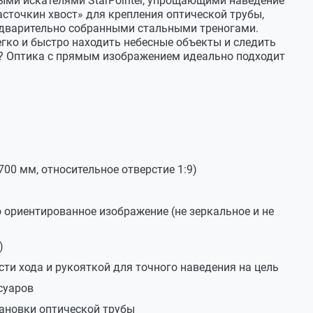
ыми искателями StarPointer, упрощающими наведение
сточкин хвост» для крепления оптической трубы,
76 мм
едварительно собранными стальными треногами.
гко и быстро находить небесные объекты и следить
700 мм
? Оптика с прямым изображением идеально подходит
1:9
н
180х
11,9m
1,53"
20 мм, 1,25" (увеличение 35х)
00 мм, относительное отверстие 1:9)
10 мм, 1,25" (увеличение 70х)
ориентированное изображение (не зеркальное и не
не используется
встроенный StarPointer
)
ая, с регуляторами плавности хода и ручкой для
ти хода и рукояткой для точного наведения на цель
наведения на цель
суаров
чатый (диаметр 1,25"), с полочкой для аксессуаров
тановки оптической трубы