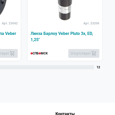
Хит
Арт. 23042
Арт. 23206
па Veber
Линза Барлоу Veber Pluto 3x, ED,
О
1,25"
6
ствует
Отсутствует
СПБ
МСК
12
Контакты