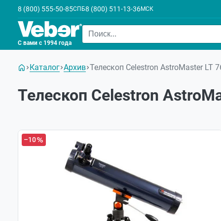
8 (800) 555-50-85
8 (800) 511-13-36
СПБ
МСК
С вами с 1994 года
Каталог
Архив
Телескоп Celestron AstroMaster LT 7
Телескоп Celestron AstroMa
–10