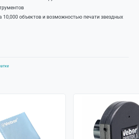
программа-планетарий TheSky X
струментов
71 см
а 10,000 объектов и возможностью печати звездных
87 x 33 x 21 см
5.9 кг
чатке