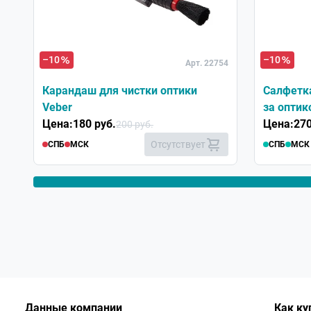
Хит
–10
–10
Арт. 22754
Карандаш для чистки оптики
Салфетк
Veber
за оптик
Цена:
180 руб.
Цена:
270
200 руб.
Отсутствует
СПБ
МСК
СПБ
МСК
Данные компании
Как ку