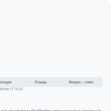
ктация
Отзывы
Вопрос – ответ
aster LT 76 AZ
Рефлектор Ньютона
 встроенным искателем
Алюминиевое, с SiO2