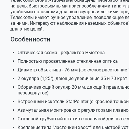
Телескопы серии AstroMaster оснащены переработанн
на цель, быстросъемными приспособлениями типа «ла
Окуляры - 2 шт
Диаметр объектива
удобными полочками для аксессуаров и легкими, пр
Штатив с полочкой для аксессуаров
Телескопы имеют ручное управление, позволяющее ле
Фокусное расстояние
за ними. Интересуют наблюдения наземных объектов
Диск с программой-планетарием
Относительное отверстие
для этих целей.
Руководство по эксплуатации и гарантийный тало
Особенности
Макс. полезное увеличение
Предельная зв. величина
Оптическая схема - рефлектор Ньютона
Угловое разрешение
Полностью просветленная стеклянная оптика
Окуляр 1
Диаметр объектива - 76 мм (фокусное расстояние 7
Окуляр 2
2 окуляра (1,25"), дающие увеличения 35 и 70 крат
Оборачивающий окуляр 20 мм, дающий правильно 
Призма (зеркало)
перевернутое)
Искатель
Встроенный искатель StarPointer (с красной точкой
Монтировка
Азимутальн
Азимутальная монтировка с регуляторами плавнос
Стальной трубчатый штатив с полочкой для аксес
Штатив
стальной труб
Крепление типа "ласточкин хвост" для быстрой ус