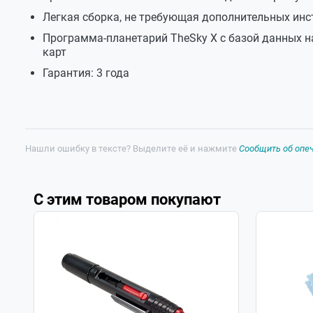
Программное обеспечение
Легкая сборка, не требующая дополнительных ин
Длина оптической трубы
Программа-планетарий TheSky X с базой данных н
карт
Размеры упаковки
Гарантия: 3 года
Вес телескопа
Нашли ошибку в тексте? Выделите её и нажмите
Сообщить об опе
С этим товаром покупают