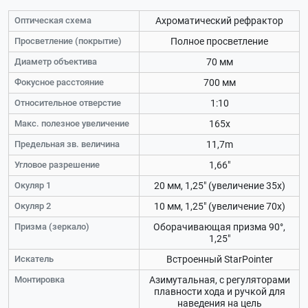
Оптическая схема
Ахроматический рефрактор
Просветление (покрытие)
Полное просветление
Диаметр объектива
70 мм
Фокусное расстояние
700 мм
Относительное отверстие
1:10
Макс. полезное увеличение
165х
Предельная зв. величина
11,7m
Угловое разрешение
1,66"
Окуляр 1
20 мм, 1,25" (увеличение 35х)
Окуляр 2
10 мм, 1,25" (увеличение 70х)
Призма (зеркало)
Оборачивающая призма 90°,
1,25"
Искатель
Встроенный StarPointer
Монтировка
Азимутальная, с регуляторами
плавности хода и ручкой для
наведения на цель