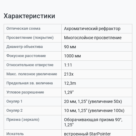
Характеристики
Оптическая схема
Ахроматический рефрактор
Просветление (покрытие)
Многослойное просветление
Диаметр объектива
90 мм
Фокусное расстояние
1000 мм
Относительное отверстие
1:11
Макс. полезное увеличение
213х
Предельная зв. величина
12,3m
Угловое разрешение
1,29"
Окуляр 1
20 мм, 1,25" (увеличение 50х)
Окуляр 2
10 мм, 1,25" (увеличение 100х)
Призма (зеркало)
Оборачивающая призма 90°,
1,25"
Искатель
встроенный StarPointer