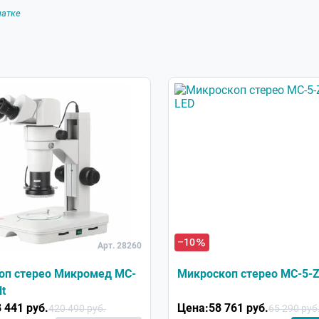
чатке
–10
Арт. 28260
оп стерео Микромед MC-
Микроскоп стерео МС-5-
lt
 441 руб.
Цена:
58 761 руб.
420 490 руб.
65 290 руб