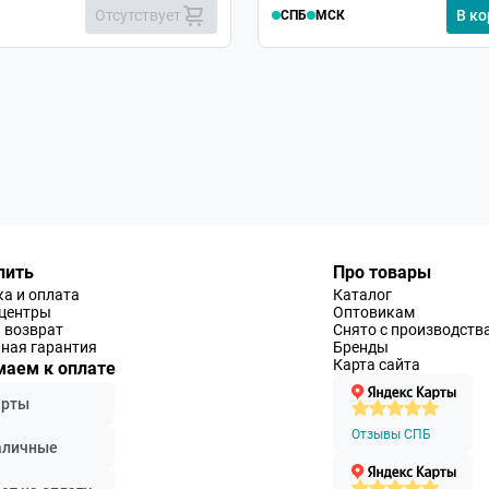
Отсутствует
В ко
СПБ
МСК
пить
Про товары
а и оплата
Каталог
-центры
Оптовикам
 возврат
Снято с производств
ная гарантия
Бренды
Карта сайта
аем к оплате
арты
Отзывы СПБ
аличные