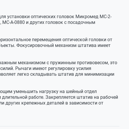
ля установки оптических головок Микромед МС-2-
 MC-А-0880 и других головок с посадочным
оризонтальное перемещения оптической головки от
объекты. Фокусировочный механизм штатива имеет
ычажным механизмом с пружинным противовесом, это
усилий. Рычаги имеют регулировку усилия
зволяет легко складывать штатив для минимизации
ющим уменьшить нагрузку на шейный отдел
длительной работе. Закрепляется штатив на рабочей
ли других крепежных деталей в зависимости от