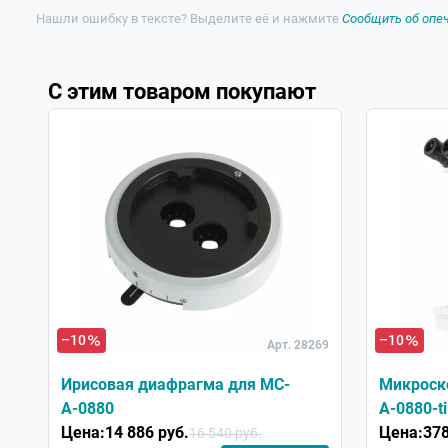
Нашли ошибку в тексте? Выделите её и нажмите
Сообщить об опе
Вес в упаковке
6.5 кг
С этим товаром покупают
–10
–10
Арт. 28269
Ирисовая диафрагма для МС-
Микроск
А-0880
А-0880-ti
Цена:
14 886 руб.
Цена:
378
16 540 руб.