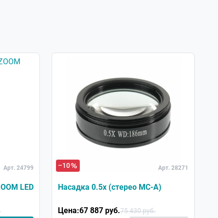
–10
Арт. 24799
Арт. 28271
ZOOM LED
Насадка 0.5x (стерео MC-A)
Цена:
67 887 руб.
.
75 430 руб.