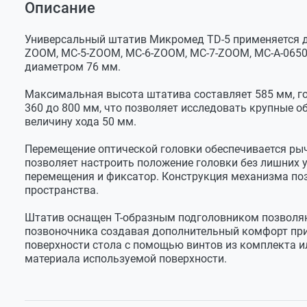
Описание
Оставить отзыв
Диапазон
360 - 800 мм
Штатив с кольцевым держателем в сборе
Задать вопрос
перемещение
Т-образный подголовник
головки
Универсальный штатив Микромед TD-5 применяется д
ZOOM, МС-5-ZOOM, МС-6-ZOOM, МС-7-ZOOM, MC-А-0650,
Зажим подголовника
Поворот головки
±15°/±15°/±270°
диаметром 76 мм.
Монтажный комплект
Диапазон хода
50 мм
фокусировки
Максимальная высота штатива составляет 585 мм, г
Упаковка
360 до 800 мм, что позволяет исследовать крупные 
Максимальная
585 мм
величину хода 50 мм.
высота штатива
Перемещение оптической головки обеспечивается р
Высота штативной
400 мм
штанги
позволяет настроить положение головки без лишних 
перемещения и фиксатор. Конструкция механизма по
Диаметр штативной
25 мм
пространства.
штанги
Материал
Сталь
Штатив оснащен Т-образным подголовником позволя
штативной штанги
позвоночника создавая дополнительный комфорт при 
поверхности стола с помощью винтов из комплекта и
Материал деталей
Алюминиевый сплав
материала используемой поверхности.
штатива
Вес штатива
4,65 кг
Размер в упаковке
500х500х200 мм