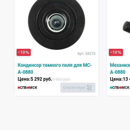
–10
–10
Арт. 28270
Конденсор темного поля для МС-
Механиз
А-0880
А-0880
Цена:
5 292 руб.
Цена:
13 
5 880 руб.
Отсутствует
СПБ
МСК
СПБ
МСК