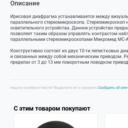
Описание
Оставить отзыв
Диаметр
92 мм
Задать вопрос
корпуса
Ирисовая диафрагма устанавливается между визуаль
Раскрытие
3 - 13 мм
параллельного стереомикроскопа. Стереомикроскоп н
диафрагм
осветительного устройства. Данное устройство пред
позволяет таким образом управлять контрастом наб
Количество
10
лепестков
параллельными стереомикроскопами Микромед MC-А-08
диафрагмы
Конструктивно состоит из двух 10-ти лепестковых д
Вес с упаковкой
240 г
и связанных между собой механическим приводом. Ре
пределах от 3 до 13 мм поворотным поводком привода
Нашли ошибку в тексте? Выделите её и нажмите
Сообщить об опе
С этим товаром покупают