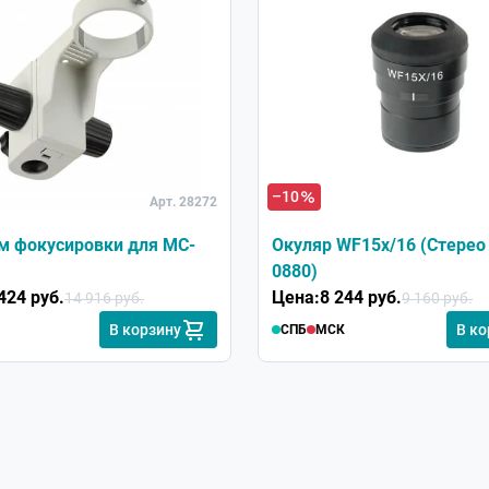
–10
Арт. 28272
м фокусировки для МС-
Окуляр WF15х/16 (Стерео
0880)
424 руб.
Цена:
8 244 руб.
14 916 руб.
9 160 руб.
В корзину
В ко
СПБ
МСК