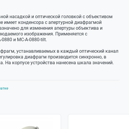
ной насадкой и оптической головкой с объективом
е имеет конденсора с апертурной диафрагмой
назначено для изменения апертуры объектива и
людаемого изображения. Применяется с
80 и MC-А-0880-tilt.
иафрагм, устанавливаемых в каждый оптический канал
гулировка диафрагм производится синхронно, в
. На корпусе устройства нанесена шкала значений.
чатке