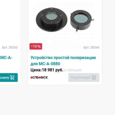
–10
Арт. 28262
Арт. 28268
 МС-A-
Устройство простой поляризации
для МС-A-0880
Цена:
18 981 руб.
21 090 руб.
рзину
Отсутствует
СПБ
МСК