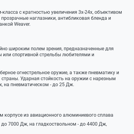
IR
-класса с кратностью увеличения 3х-24х, объективом
е прозрачные наглазники, антибликовая бленда и
н
анкой Weaver.
айно широким полем зрения, предназначенные для
ы или спортивной стрельбы любителями и
берное огнестрельное оружие, а также пневматику и
 страны. Ударная стойкость на оружии с нарезным
, на пневматическом - до 25 Дж.
AD)
ом корпусе из авиационного алюминиевого сплава
до 7000 Дж, на гладкоствольном - до 4400 Дж,