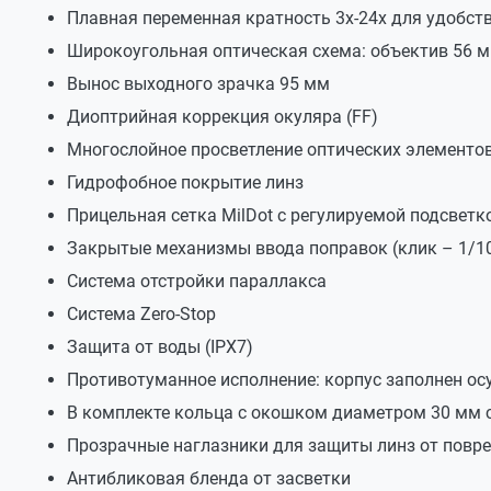
Плавная переменная кратность 3х-24х для удобст
Диоптрийная коррекция
-3 / +2
Широкоугольная оптическая схема: объектив 56 мм,
Подсветка сетки
Регулируемая кр
Вынос выходного зрачка 95 мм
Расположение прицельной сетки
SFP
Диоптрийная коррекция окуляра (FF)
Питание подсветки
CR2032
Многослойное просветление оптических элементо
Класс защиты
IPX7
Гидрофобное покрытие линз
Прицельная сетка MilDot с регулируемой подсветко
Азотозаполнение
есть
Закрытые механизмы ввода поправок (клик – 1/1
Дульная энергия для пневматики
до 25 Дж
Система отстройки параллакса
Дульная энергия для огнестрельного
до 4400 Дж
гладкоствольного оружия
Система Zero-Stop
Дульная энергия для огнестрельного
до 7000 Дж
Защита от воды (IPX7)
нарезного оружия
Противотуманное исполнение: корпус заполнен о
Материал корпуса
Авиационный ал
В комплекте кольца с окошком диаметром 30 мм 
Диапазон рабочих температур
-30°C…+40°C
Прозрачные наглазники для защиты линз от повр
Размер
381х80х63 мм
Антибликовая бленда от засветки