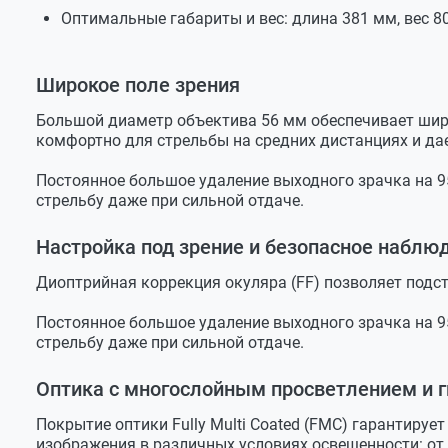
Вес прицела
800 г
Оптимальные габариты и вес: длина 381 мм, вес 80
Вес в сборке
1000 г
Широкое поле зрения
Размер упаковки
515х140х95 мм
Вес с упаковкой
1,5 кг
Большой диаметр объектива 56 мм обеспечивает широко
комфортно для стрельбы на средних дистанциях и да
Постоянное большое удаление выходного зрачка на 9
стрельбу даже при сильной отдаче.
Настройка под зрение и безопасное наблю
Диоптрийная коррекция окуляра (FF) позволяет подст
Постоянное большое удаление выходного зрачка на 9
стрельбу даже при сильной отдаче.
Оптика с многослойным просветлением и
Покрытие оптики Fully Multi Coated (FMC) гарантиру
изображения в различных условиях освещенности: от