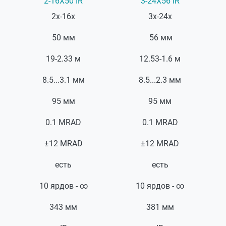
2-16X50 IR
3-24X56 IR
2х-16х
3х-24х
50 мм
56 мм
19-2.33 м
12.53-1.6 м
8.5...3.1 мм
8.5...2.3 мм
95 мм
95 мм
0.1 MRAD
0.1 MRAD
±12 МRAD
±12 МRAD
есть
есть
10 ярдов - ∞
10 ярдов - ∞
343 мм
381 м
м