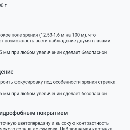
0 г
е поле зрения (12.53-1.6 м на 100 м), что
ет возможность вести наблюдение двумя глазами.
5 мм при любом увеличении сделает безопасной
дение
роить фокусировку под особенности зрения стрелка.
5 мм при любом увеличении сделает безопасной
 гидрофобным покрытием
ет точную цветопередачу и высокую контрастность
 яркого солнца до сумерек. Наблюдаемая картинка