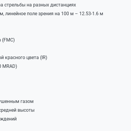
ва стрельбы на разных дистанциях
 линейное поле зрения на 100 м – 12.53-1.6 м
асная
в (FMC)
й красного цвета (IR)
0 MRAD)
сушенным газом
юминиевый сплав
средней высоты
еждений