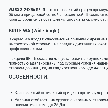
Оставить отзыв
Модель
WA8X 3-24x56 SF 
Прицел
Задать вопрос
Комплект аксессуаров
Артикул
31510
WA8X 3-24X56 SF IR
— это оптический прицел премиум
56 мм и прицельной сеткой с подсветкой. В комплект
Руководство по эксплуатации и гарантийный тало
Увеличение
3X-24X
кольца средней высоты для установки на оружие с пл
Диаметр объектива
56 мм
BRITE WA (Wide Angle)
Диаметр трубы
30 мм
В серию WA входят классические прицелы с чрезвыч
Длина
381 мм
высокоточной стрельбы на средних дистанциях: охот
профессионалами.
Линейное поле зрения,
37.6'-4.8'
на дистанции 100 yds
Прицелы BRITE созданы для установки на крупнокали
Линейное поле зрения,
12.53-1.6 м
полностью адаптированы под суровые условия нашей
на дистанции 100 м
стволом до 7000 Дж, на гладкоствольном - до 4400 Дж
Диаметр выходного зрачка
8.5…2.3 мм
ОСОБЕННОСТИ:
Удаление выходного зрачка
95 мм
Цена деления клика
1/10 MIL (0.1 MR
Классический оптический прицел в противоударн
Диапазон ввода поправок
±12 MRAD
Ударная стойкость на оружии с нарезным стволом 
пневматическом - до 25 Дж.
Отстройка параллакса
10 ярдов - ∞