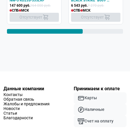
NNPO RD23S-335LRF
BLACK STRIKE "B009"
147 600 руб.
164 000 руб.
кал.4,5mm (.177) не более
6 543 руб.
7 270 руб.
СПБ
МСК
СПБ
МСК
3,0Дж
Отсутствует
Отсутствует
Данные компании
Принимаем к оплате
Контакты
Карты
Обратная связь
Жалобы и предложения
Новости
Наличные
Статьи
Благодарности
Счет на оплату