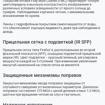
Покрытие оптики Fully Multi Coated (FMC) гарантирует точную
цветопередачу и высокую контрастность изображения в
различных условиях освещенности: от яркого солнца до
сумерек. Наблюдаемая картинка четкая, с минимальными
искажениями по краям.
Линзы с гидрофобным покрытием самоочищаются от воды,
что обеспечивает хорошую видимость даже при наблюдении в
дождь.
Прицельная сетка с подсветкой (IR SFP)
Прицельная сетка типа FireDot 4, расположенная во второй
фокальной плоскости (SFP), оснащена подсветкой прицельной
марки (IR). Цвет подсветки – красный/зеленый, регулировка
мощности каждой на 5 ступеней. При изменении увеличения
масштаб нанесенной на стекле сетки не меняется.
Защищенные механизмы поправок
Закрытые механизмы ввода поправок защищены от
случайного смещения установленных параметров. Диапазон
поправок составляет ±75 МОА с ценой деления клика 1/2 МОА,
щелчки при вращении четкие на слух и тактильно.
Надежное исполнение