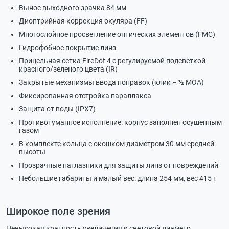
Вынос выходного зрачка 84 мм
Диоптрийная коррекция окуляра (FF)
Многослойное просветление оптических элементов (FMC)
Гидрофобное покрытие линз
Прицельная сетка FireDot 4 с регулируемой подсветкой
красного/зеленого цвета (IR)
Закрытые механизмы ввода поправок (клик – ½ МОА)
Фиксированная отстройка параллакса
Защита от воды (IPX7)
Противотуманное исполнение: корпус заполнен осушенным
газом
В комплекте кольца с окошком диаметром 30 мм средней
высоты
Прозрачные наглазники для защиты линз от повреждений
Небольшие габариты и малый вес: длина 254 мм, вес 415 г
Широкое поле зрения
Невысокая кратность увеличения и световой диаметр