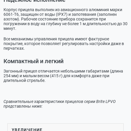
Корпус прицела выполнен из авиационного алюминия марки
6061-T6, защищен от воды (IPX7) и запотевания (заполнен
азотом). Рабочее состояние прибора сохранится при
погружении в воду на глубину не более 1 м длительностью до 30
минут.
Все механизмы управления прицела имеют фактурное
покрытие, которое позволяет регулировать настройки даже в
перчатках.
Компактный и легкий
Загонный прицел отличается небольшими габаритами (длина
254 мм) и малым весом (415 г) для комфорта даже при
длительной стрельбе.
Сравнительные характеристики прицелов серии Brite LPVO
представлены ниже:
BRITE
BRITE
BRITE
BRITE
BRITE
BRITE
B
УВЕЛИЧЕНИЕ