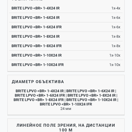
LPVO
LPVO
LPVO
LPVO
LPVO
LPVO
1-
1-
1-
1-
1-
1-
1х-4х
4X24
6X24
6X24
8X24
8X24
10X24
1
IR
IR
IFR
IR
IFR
IR
1х-6х
1х-6х
1х-8х
1х-8х
1х-10х
1х-10х
ДИАМЕТР ОБЪЕКТИВА
24 мм
ЛИНЕЙНОЕ ПОЛЕ ЗРЕНИЯ, НА ДИСТАНЦИИ
100 М