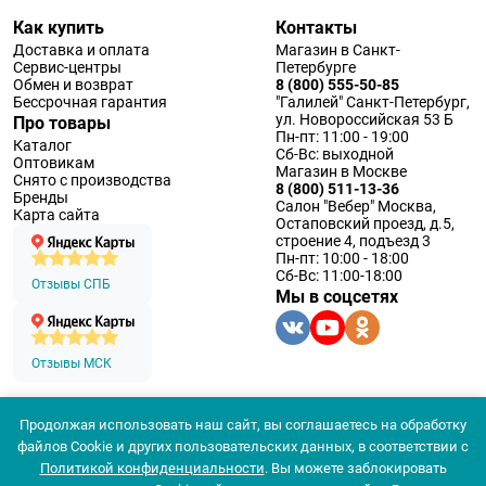
Как купить
Контакты
Доставка и оплата
Магазин в Санкт-
Сервис-центры
Петербурге
Обмен и возврат
8 (800) 555-50-85
Бессрочная гарантия
"Галилей" Санкт-Петербург,
ул. Новороссийская 53 Б
Про товары
Пн-пт: 11:00 - 19:00
Каталог
Сб-Вс: выходной
Оптовикам
Магазин в Москве
Снято с производства
8 (800) 511-13-36
Бренды
Салон "Вебер" Москва,
Карта сайта
Остаповский проезд, д.5,
строение 4, подъезд 3
Пн-пт: 10:00 - 18:00
Сб-Вс: 11:00-18:00
Отзывы СПБ
Мы в соцсетях
Отзывы МСК
Продолжая использовать наш сайт, вы соглашаетесь на обработку
© 1994 — 2026 ООО «Наблюдательные приборы»
файлов Cookie и других пользовательских данных, в соответствии с
Политика конфеденциальности
Политикой конфиденциальности
. Вы можете заблокировать
Согласие на обработку персональных данных