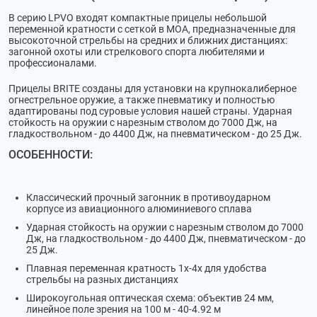
В серию LPVO входят компактные прицелы небольшой
переменной кратности с сеткой в МОА, предназначенные для
высокоточной стрельбы на средних и ближних дистанциях:
загонной охоты или стрелкового спорта любителями и
профессионалами.
Прицелы BRITE созданы для установки на крупнокалиберное
огнестрельное оружие, а также пневматику и полностью
адаптированы под суровые условия нашей страны. Ударная
стойкость на оружии с нарезным стволом до 7000 Дж, на
гладкоствольном - до 4400 Дж, на пневматическом - до 25 Дж.
ОСОБЕННОСТИ:
Классический прочный загонник в противоударном
корпусе из авиационного алюминиевого сплава
Ударная стойкость на оружии с нарезным стволом до 7000
Дж, на гладкоствольном - до 4400 Дж, пневматическом - до
25 Дж.
Плавная переменная кратность 1х-4х для удобства
стрельбы на разных дистанциях
Широкоугольная оптическая схема: объектив 24 мм,
линейное поле зрения на 100 м - 40-4.92 м