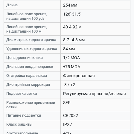
Длина
254 мм
Линейное поле зрения,
126'-31.5'
на дистанции 100 yds
Линейное поле зрения,
40-4.92 м
на дистанции 100 м
Диаметр выходного зрачка
8.7…4.8 мм
Удаление выходного зрачка
84 мм
Цена деления клика
1/2 MOA
Диапазон ввода поправок
±75 МОА
Отстройка параллакса
Фиксированная
Диоптрийная коррекция
-3 / +2
Подсветка сетки
Регулируемая красная/зеленая
Расположение прицельной
SFP
сетки
Питание подсветки
CR2032
Класс защиты
IPX7
Азотозаполнение
есть