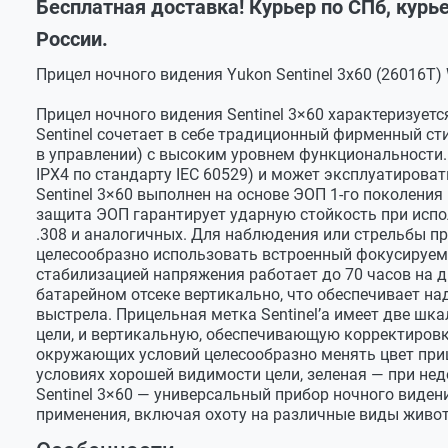
Бесплатная доставка! Курьер по СПб, курь
Пульт ДУ
Увеличение
3
России.
Инструкция по эксплуатации
Диаметр объектива
60
Прицел ночного видения Yukon Sentinel 3х60 (26016Т)
Гарантийный талон
Поле зрения, °
11
Прицел ночного видения Sentinel 3×60 характеризует
Удаление выходного
45
Sentinel сочетает в
себе традиционный фирменный сти
зрачка, мм
в
управлении) с
высоким уровнем функциональности.
IPX4 по
стандарту IEC 60529) и
может эксплуатироват
Диаметр выходного
6
Sentinel 3×60 выполнен на
основе ЭОП
1-го
поколения 
зрачка, мм
защита ЭОП гарантирует ударную стойкость при исп
Предел
± 2,5
.308 и
аналогичных. Для наблюдения или стрельбы пр
перефокусировки
целесообразно использовать встроенный фокусируе
окуляра, мм
стабилизацией напряжения работает до
70 часов на
д
батарейном отсеке вертикально, что обеспечивает на
Разрешение, линий /
35
мм
выстрела. Прицельная метка Sentinel’а имеет две шк
цели, и
вертикальную, обеспечивающую корректировк
Дистанция
150
окружающих условий целесообразно менять цвет приц
обнаружения, м
условиях хорошей видимости цели, зеленая
— при нед
Sentinel 3×60
Напряжение питания,
— универсальный прибор ночного видени
3
В
применения, включая охоту на
различные виды живо
Дульная энергия
3700