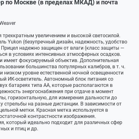
ер по Москве (в пределах МКАД) и почта
 Weaver
ся трехкратным увеличением и
высокой светосилой.
ль Yukon (безупречный дизайн, надежность, удобство
 Прицел надежно защищен от
влаги (класс защиты
—
ься в
условиях интенсивных атмосферных осадков.
и
имеет фокусируемый объектив. Дополнительная
ользовании большинства популярных калибров,
в т. ч.
и низком уровне естественной ночной освещенности
мый
ИК-осветитель
. Автономный блок питания со
вух батареях типа АА, которые располагаются в
дежность энергоснабжения при отдаче в
момент
алы, горизонтальную, для измерения дальности до
у стрельбы на
разные дистанции. В
зависимости от
ельной метки. Красная метка используется в
остаточной контрастности изображения.
я, который идеально подходит для различных сфер
тных и
птиц и
др.