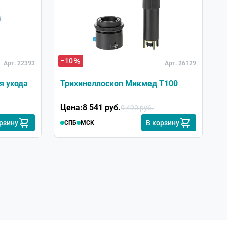
–10
Арт. 22393
Арт. 26129
я ухода
Трихинеллоскоп Микмед T100
Цена:
8 541 руб.
9 490 руб.
рзину
В корзину
СПБ
МСК