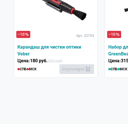
Хит
–10
–10
Арт. 22754
Карандаш для чистки оптики
Набор дл
Veber
GreenBea
Цена:
180 руб.
Цена:
315
200 руб.
Отсутствует
СПБ
МСК
СПБ
МСК