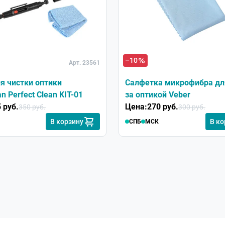
–10
Арт. 23561
я чистки оптики
Салфетка микрофибра дл
n Perfect Clean KIT-01
за оптикой Veber
 руб.
Цена:
270 руб.
350 руб.
300 руб.
В корзину
В ко
СПБ
МСК