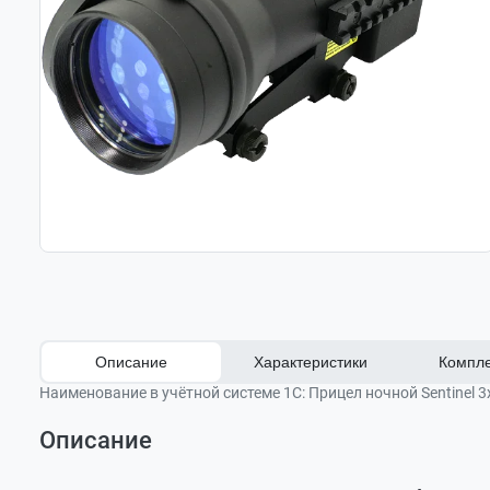
Описание
Характеристики
Компле
Наименование в учётной системе 1С:
Прицел ночной Sentinel 3
Описание
Оставить отзыв
Модель (SKU)
26016T
Прицел ночного видения Sentinel 3x60
Задать вопрос
Защитный чехол
Поколение ЭОП
1