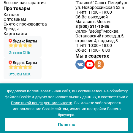
Бессрочная гарантия
"Галилей" Санкт-Петербург,
ул. Новороссийская 53 Б
Про товары
Пн-пт: 11:00 - 19:00
Каталог
Сб-Вс: выходной
Оптовикам
Магазин в Москве
Снято с производства
8 (800) 511-13-36
Бренды
Салон "Вебер" Москва,
Карта сайта
Остаповский проезд, д.5,
строение 4, подъезд 3
Пн-пт: 10:00 - 18:00
Сб-Вс: 11:00-18:00
Отзывы СПБ
Мы в соцсетях
Отзывы МСК
Продолжая использовать наш сайт, вы соглашаетесь на обработку
© 1994 — 2026 ООО «Наблюдательные приборы»
файлов Cookie и других пользовательских данных, в соответствии с
Политика конфеденциальности
Политикой конфиденциальности
. Вы можете заблокировать
Согласие на обработку персональных данных
Согласие использования
использование Cookie сайтом, изменив настройки Вашего
браузера.
Понятно
0