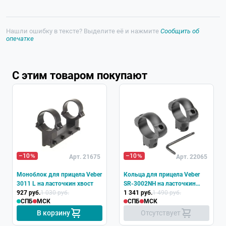
Нашли ошибку в тексте? Выделите её и нажмите
Сообщить об
опечатке
С этим товаром покупают
–10
–10
Арт. 21675
Арт. 22065
Моноблок для прицела Veber
Кольца для прицела Veber
3011 L на ласточкин хвост
SR-3002NH на ласточкин
927 руб.
1 030 руб.
хвост
1 341 руб.
1 490 руб.
СПБ
МСК
СПБ
МСК
В корзину
Отсутствует