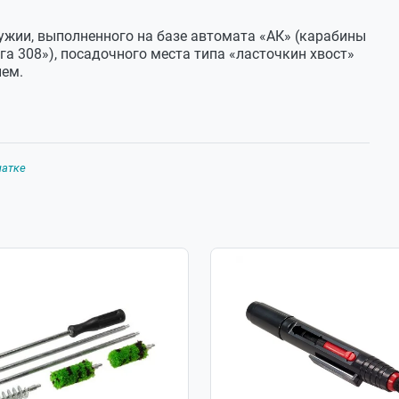
ужии, выполненного на базе автомата «АК» (карабины
йга 308»), посадочного места типа «ласточкин хвост»
ием.
чатке