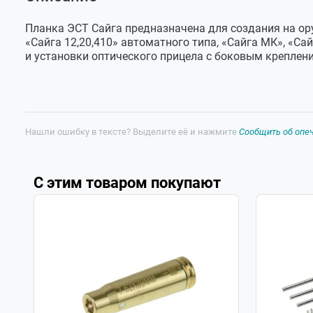
Оставить отзыв
Габариты,
122х25х8
Задать вопрос
мм
Планка ЭСТ Сайга предназначена для создания на ор
Вес, г
90
«Сайга 12,20,410» автоматного типа, «Сайга МК», «Са
и установки оптического прицела с боковым креплен
Нашли ошибку в тексте? Выделите её и нажмите
Сообщить об опе
С этим товаром покупают