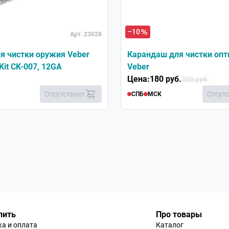
Хит
–10
Арт. 23028
я чистки оружия Veber
Карандаш для чистки опт
Kit CK-007, 12GA
Veber
Цена:
180 руб.
200 руб.
Отсутствует
Отсут
СПБ
МСК
пить
Про товары
а и оплата
Каталог