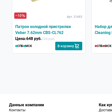
–10
Арт. 21683
Патрон холодной пристрелки
Набор дл
Veber 7.62mm CBS-CL762
Cleaning 
Цена:
648 руб.
720 руб.
В корзину
СПБ
МСК
СПБ
МСК
Данные компании
Как ку
Контакты
Доставк