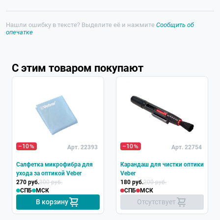
Нашли ошибку в тексте? Выделите её и нажмите
Сообщить об
опечатке
С этим товаром покупают
Хит
–10
–10
Арт. 22393
Арт. 22754
Салфетка микрофибра для
Карандаш для чистки оптики
ухода за оптикой Veber
Veber
270 руб.
300 руб.
180 руб.
200 руб.
СПБ
МСК
СПБ
МСК
В корзину
Отсутствует