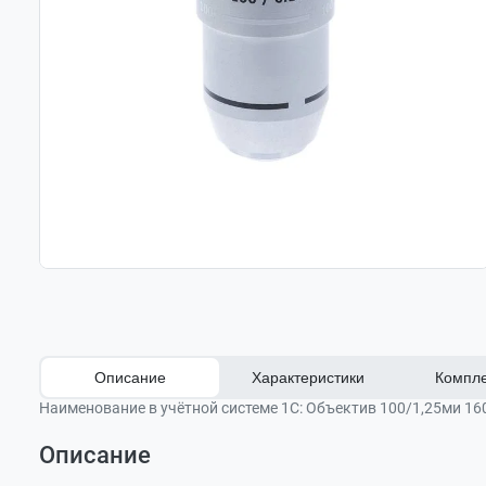
Описание
Характеристики
Компле
Наименование в учётной системе 1С:
Объектив 100/1,25ми 160
Описание
Оставить отзыв
Увеличение
100х
Объектив 100/1,25ми 160/0,17 (М 2)
Задать вопрос