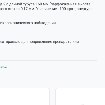
 2 с длиной тубуса 160 мм (парфокальная высота
го стекла 0,17 мм. Увеличение - 100 крат, апертура -
16.01.2021
val 100 кратным и 50 кратным увеличением
микроскопического наблюдения.
скоп
17.01.2021
редотвращающая повреждение препарата или
о аналогового объектива китайского производства.
объективов на микроскопы CARL ZEISS ergaval jena
 положительного результата нужен сам микроскоп
е, также необходимы данные по точной маркировке
лонов указаны на сайте.
чатке