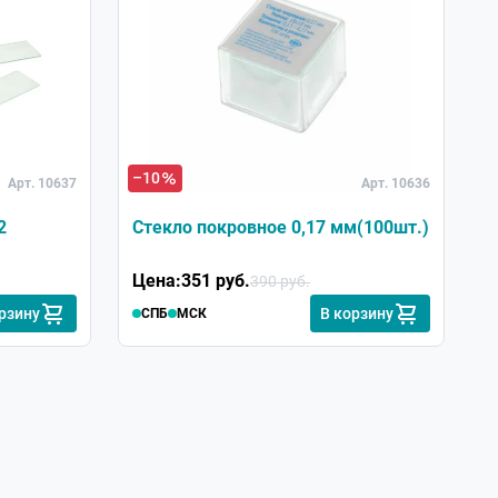
–10
Арт. 10637
Арт. 10636
2
Стекло покровное 0,17 мм(100шт.)
Цена:
351 руб.
390 руб.
рзину
В корзину
СПБ
МСК