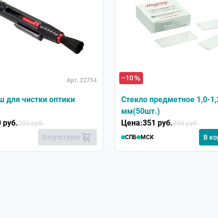
–10
Арт. 22754
 для чистки оптики
Стекло предметное 1,0-1,
мм(50шт.)
 руб.
Цена:
351 руб.
200 руб.
390 руб.
Отсутствует
В ко
СПБ
МСК