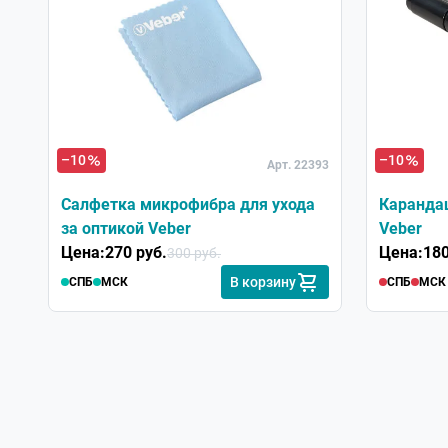
Хит
–10
–10
Арт. 22393
Салфетка микрофибра для ухода
Карандаш
за оптикой Veber
Veber
Цена:
270 руб.
Цена:
180
300 руб.
В корзину
СПБ
МСК
СПБ
МСК