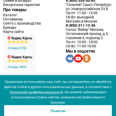
Обмен и возврат
8 (800) 555-50-85
Бессрочная гарантия
"Галилей" Санкт-Петербург,
ул. Новороссийская 53 Б
Про товары
Пн-пт: 11:00 - 19:00
Каталог
Сб-Вс: выходной
Оптовикам
Магазин в Москве
Снято с производства
8 (800) 511-13-36
Бренды
Салон "Вебер" Москва,
Карта сайта
Остаповский проезд, д.5,
строение 4, подъезд 3
Пн-пт: 10:00 - 18:00
Сб-Вс: 11:00-18:00
Отзывы СПБ
Мы в соцсетях
Отзывы МСК
Продолжая использовать наш сайт, вы соглашаетесь на обработку
© 1994 — 2026 ООО «Наблюдательные приборы»
файлов Cookie и других пользовательских данных, в соответствии с
Политика конфеденциальности
Политикой конфиденциальности
. Вы можете заблокировать
Согласие на обработку персональных данных
Согласие использования
использование Cookie сайтом, изменив настройки Вашего
браузера.
Понятно
0