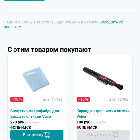
Нашли ошибку в тексте? Выделите её и нажмите
Сообщить об
опечатке
С этим товаром покупают
Хит
–10
–10
Арт. 22393
Арт. 22754
Салфетка микрофибра для
Карандаш для чистки оптики
ухода за оптикой Veber
Veber
270 руб.
300 руб.
180 руб.
200 руб.
СПБ
МСК
СПБ
МСК
В корзину
Отсутствует