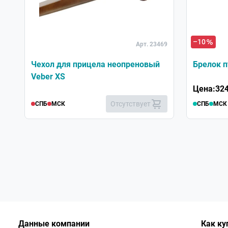
–10
Арт. 23469
Чехол для прицела неопреновый
Брелок п
Veber XS
Цена:
324
Отсутствует
СПБ
МСК
СПБ
МСК
Данные компании
Как ку