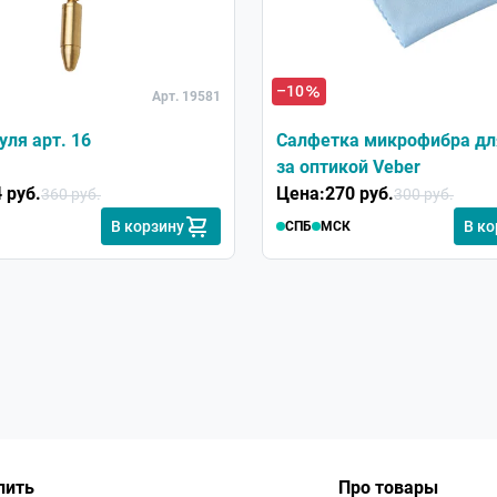
–10
Арт. 19581
уля арт. 16
Салфетка микрофибра дл
за оптикой Veber
 руб.
Цена:
270 руб.
360 руб.
300 руб.
В корзину
В ко
СПБ
МСК
пить
Про товары