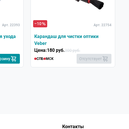
Хит
–10
Арт. 22393
Арт. 22754
я ухода
Карандаш для чистки оптики
Veber
Цена:
180 руб.
200 руб.
рзину
Отсутствует
СПБ
МСК
Контакты