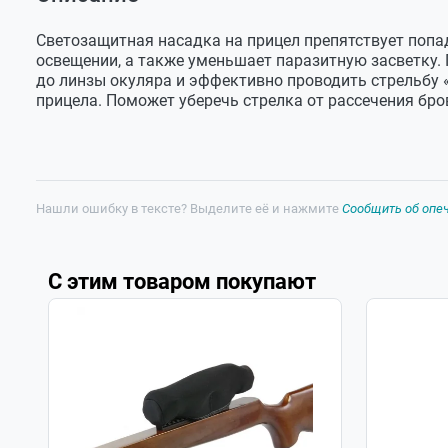
Оставить отзыв
Посадочный
40
Задать вопрос
диаметр,
мм
Светозащитная насадка на прицел препятствует попа
освещении, а также уменьшает паразитную засветку.
Размеры,
63x43
до линзы окуляра и эффективно проводить стрельбу «
мм
прицела. Поможет уберечь стрелка от рассечения бр
Вес, г
26
Нашли ошибку в тексте? Выделите её и нажмите
Сообщить об опе
С этим товаром покупают