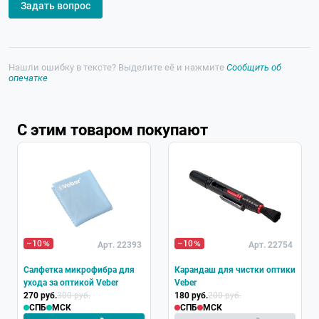
Задать вопрос
Нашли ошибку в тексте? Выделите её и нажмите
Сообщить об
опечатке
С этим товаром покупают
Хит
–10
–10
Арт. 22393
Арт. 22754
Салфетка микрофибра для
Карандаш для чистки оптики
ухода за оптикой Veber
Veber
270 руб.
300 руб.
180 руб.
200 руб.
СПБ
МСК
СПБ
МСК