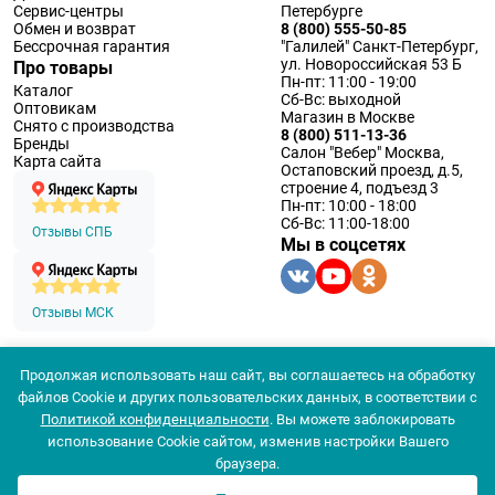
Сервис-центры
Петербурге
Обмен и возврат
8 (800) 555-50-85
Бессрочная гарантия
"Галилей" Санкт-Петербург,
ул. Новороссийская 53 Б
Про товары
Пн-пт: 11:00 - 19:00
Каталог
Сб-Вс: выходной
Оптовикам
Магазин в Москве
Снято с производства
8 (800) 511-13-36
Бренды
Салон "Вебер" Москва,
Карта сайта
Остаповский проезд, д.5,
строение 4, подъезд 3
Пн-пт: 10:00 - 18:00
Сб-Вс: 11:00-18:00
Отзывы СПБ
Мы в соцсетях
Отзывы МСК
Продолжая использовать наш сайт, вы соглашаетесь на обработку
© 1994 — 2026 ООО «Наблюдательные приборы»
файлов Cookie и других пользовательских данных, в соответствии с
Политика конфеденциальности
Политикой конфиденциальности
. Вы можете заблокировать
Согласие на обработку персональных данных
Согласие использования
использование Cookie сайтом, изменив настройки Вашего
браузера.