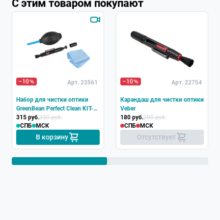
С этим товаром покупают
Хит
–10
–10
Арт. 23561
Арт. 22754
Набор для чистки оптики
Карандаш для чистки оптики
GreenBean Perfect Clean KIT-
Veber
01
315 руб.
350 руб.
180 руб.
200 руб.
СПБ
МСК
СПБ
МСК
В корзину
Отсутствует