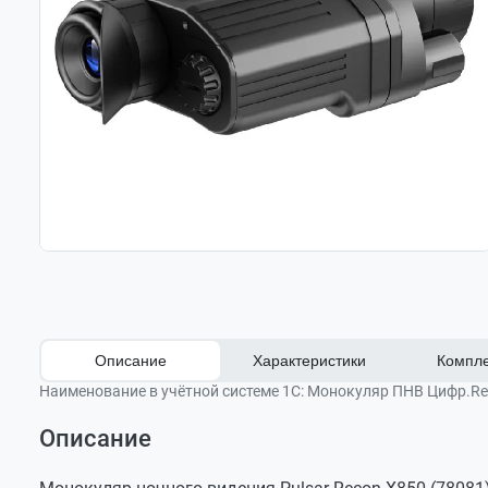
Описание
Характеристики
Компле
Наименование в учётной системе 1С:
Монокуляр ПНВ Цифр.Rec
Описание
Оставить отзыв
Модель (SKU)
Цифровой монокуляр Pulsar Recon X850
Задать вопрос
Чехол
Тип дисплея