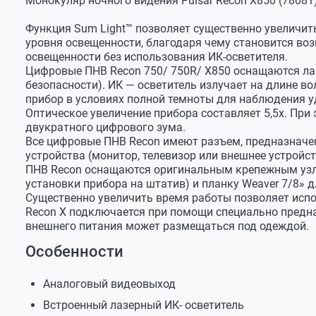
Монокуляр ночного видения Pulsar Recon X850 (78081
Ремешок
Разрешение дисплея, пикс.
Функция Sum Light™ позволяет существенно увеличит
Видеокабель
уровня освещенности, благодаря чему становится в
Видеовыход
освещенности без использования
ИК-осветителя
.
Салфетка для очистки линз
Увеличение, x
Цифровые ПНВ Recon 750/ 750R/ X850 оснащаются ла
Инструкция по эксплуатации
безопасности). ИК — осветитель излучает на длине в
Диаметр объектива, мм
прибор в условиях полной темноты для наблюдения у
Оптическое увеличение прибора составляет 5,5х. При
Относительное отверстие
двукратного цифрового зума.
Все цифровые ПНВ Recon имеют разъем, предназначе
Поле зрения, °
устройства (монитор, телевизор или внешнее устройст
Предел перефокусировки окуляра, дптр
ПНВ Recon оснащаются оригинальным крепежным узло
установки прибора на штатив) и планку Weaver 7/8» 
Разрешение, линий/мм
Существенно увеличить время работы позволяет испо
Recon X подключается при помощи специально предна
Источник излучения (тип диода)
внешнего питания может размещаться под одеждой.
Длина волны ИК-осветителя, нм
Особенности
Дистанция обнаружения, м (объект высотой
1,7 м, освещенность 0,05 люкс (1/4 Луны))
Аналоговый видеовыход
Напряжение питания, В
Встроенный лазерный ИК- осветитель