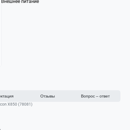
Внешнее питание
ктация
Отзывы
Вопрос – ответ
on X850 (78081)
78081
OLED