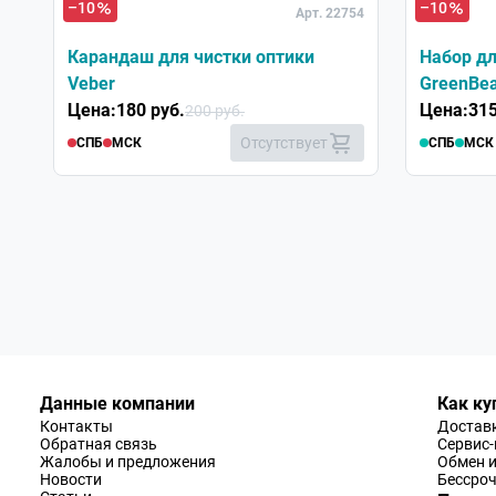
–10
–10
Арт. 22754
Карандаш для чистки оптики
Набор дл
Veber
GreenBea
Цена:
180 руб.
Цена:
315
200 руб.
Отсутствует
СПБ
МСК
СПБ
МСК
Данные компании
Как ку
Контакты
Доставк
Обратная связь
Сервис
Жалобы и предложения
Обмен и
Новости
Бессроч