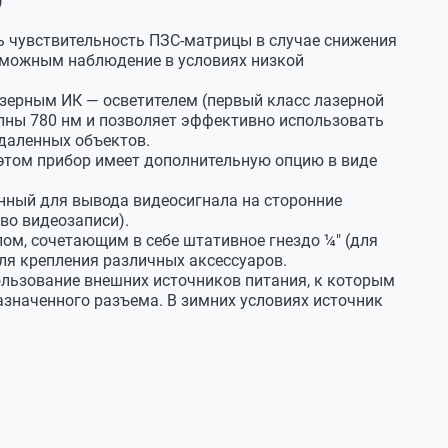
)
VGA 640x480
ь чувствительность
ПЗС-матрицы
в случае снижения
озможным наблюдение в условиях низкой
аналоговый
5,5
зерным ИК — осветителем (первый класс лазерной
олны 780 нм и позволяет эффективно использовать
50
даленных объектов.
 этом прибор имеет дополнительную опцию в виде
F50/1,0
нный для вывода видеосигнала на сторонние
горизонтальное 5,5
во видеозаписи).
-5 ... +5
м, сочетающим в себе штативное гнездо ¼" (для
для крепления различных аксессуаров.
≥ 50
льзование внешних источников питания, к которым
значенного разъема. В зимних условиях источник
Лазерный
780
350
3.7÷6