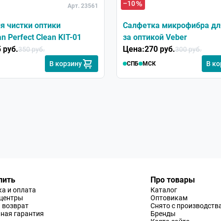
–10
Арт. 23561
я чистки оптики
Салфетка микрофибра дл
n Perfect Clean KIT-01
за оптикой Veber
 руб.
Цена:
270 руб.
350 руб.
300 руб.
В корзину
В ко
СПБ
МСК
пить
Про товары
а и оплата
Каталог
-центры
Оптовикам
 возврат
Снято с производств
ная гарантия
Бренды