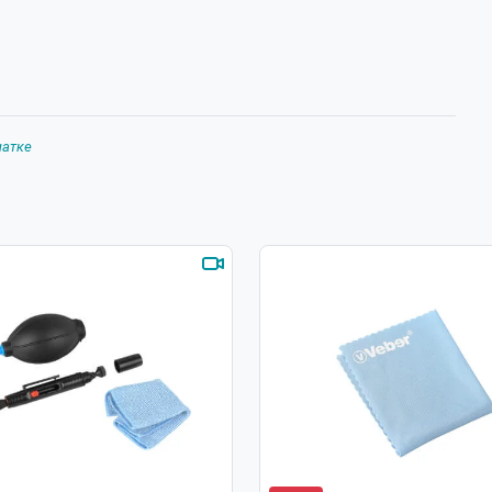
4xAA
9 ... 12 (в зависимости от режима работы)
Weaver
-25 ... + 50
чатке
176x83x62
0.42