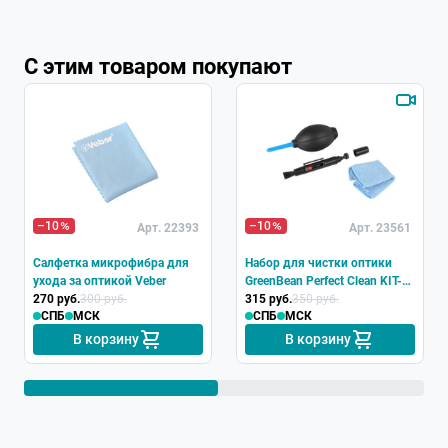
С этим товаром покупают
–10
–10
Арт. 22393
Арт. 23561
Салфетка микрофибра для
Набор для чистки оптики
ухода за оптикой Veber
GreenBean Perfect Clean KIT-
270 руб.
300 руб.
01
315 руб.
350 руб.
СПБ
МСК
СПБ
МСК
В корзину
В корзину