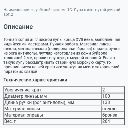
Наименование в учётной системе 1С:
Лупа с изогнутой ручкой
арт.2
Описание
Точная копия английской лупы конца XVII века, выполненная
индийскими мастерами. Ручная работа. Материал линзы —
стекло, металлическая (полированная бронза) оправа, ручка
из рога антилопы. Футляр изготовлен из кожи буйвола
толщиной 2 мм, прошит вручную, с медной кнопкой. Если в
такую лупу рассматривать старинную морскую карту, то
проявившиеся на ней крестики укажут на место захоронений
пиратских кладов.
Технические характеристики
Увеличение, крат
2
Диаметр линзы, мм
100
Длина ручки (рог антилопы), мм
133
Материал линзы
стекло
Материал оправы
бронза
Вес, г
264