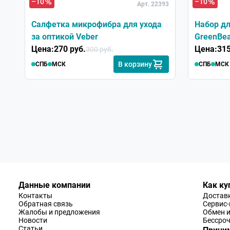
–10
–10
Арт. 22393
предложения Вы также можете разместить и н
принято к сведению главными технологами да
Салфетка микрофибра для ухода
Набор дл
обратной связи с потребителями продукции н
за оптикой Veber
GreenBea
Цена:
270 руб.
Цена:
315
300 руб.
В корзину
СПБ
МСК
СПБ
МСК
Николай
Достоинства:
Лёгкая, удобная, с качественной опти
Недостатки:
Не помешал бы в комплекте мешочек д
Хороший прибор. Для мастера и любителя тонких и 
совместно с идеальной простотой!
Данные компании
Как ку
Контакты
Доставк
Обратная связь
Сервис
Жалобы и предложения
Обмен и
Новости
Бессроч
Статьи