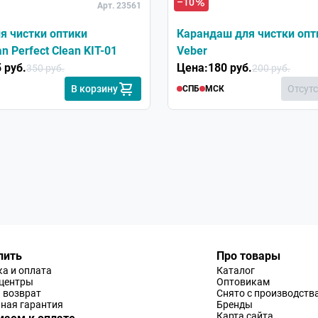
–10
Арт. 23561
а официальном сайте ВОМЗ , что , вероятно , будет
нного старинного отечественного завода , форма
я чистки оптики
Карандаш для чистки опт
а официальном сайте ВОМЗ также присутствует .
n Perfect Clean KIT-01
Veber
 руб.
Цена:
180 руб.
350 руб.
200 руб.
В корзину
Отсут
СПБ
МСК
21.09.2019
кой.
ля хранения и переноски.
точных дел. Российская оптика высокого качества
пить
Про товары
а и оплата
Каталог
-центры
Оптовикам
 возврат
Снято с производств
ная гарантия
Бренды
Карта сайта