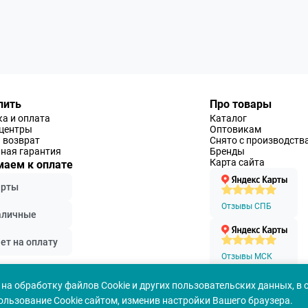
пить
Про товары
а и оплата
Каталог
-центры
Оптовикам
 возврат
Снято с производств
ная гарантия
Бренды
Карта сайта
аем к оплате
арты
Отзывы СПБ
аличные
ет на оплату
Отзывы МСК
на обработку файлов Cookie и других пользовательских данных, в 
ользование Cookie сайтом, изменив настройки Вашего браузера.
Политика конфеденциальности
Согласие на обработ