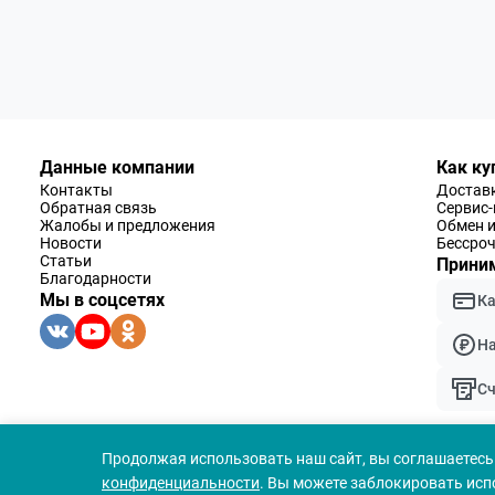
Данные компании
Как ку
Контакты
Доставк
Обратная связь
Сервис
Жалобы и предложения
Обмен и
Новости
Бессроч
Статьи
Приним
Благодарности
Мы в соцсетях
К
Н
Сч
Продолжая использовать наш сайт, вы соглашаетесь 
конфиденциальности
. Вы можете заблокировать исп
© 1994 — 2026 ООО «Наблюдательные приборы»