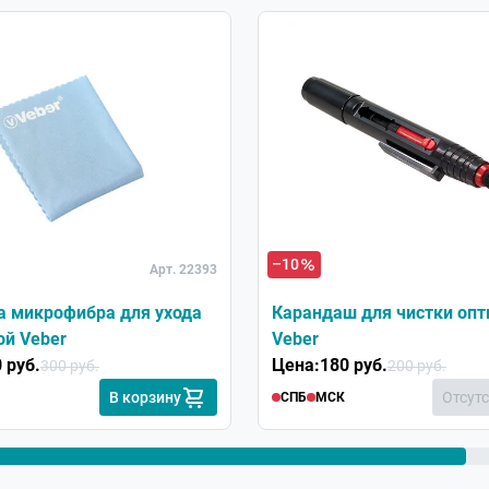
Хит
–10
Арт. 22393
а микрофибра для ухода
Карандаш для чистки опт
ой Veber
Veber
 руб.
Цена:
180 руб.
300 руб.
200 руб.
В корзину
Отсут
СПБ
МСК