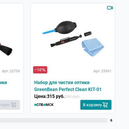
–10
–
Арт. 22754
Арт. 23561
ики
Набор для чистки оптики
А
GreenBean Perfect Clean KIT-01
Цена:
315 руб.
Ц
350 руб.
ствует
В корзину
СПБ
МСК
6