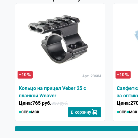
–10
–10
Арт. 23684
Кольцо на прицел Veber 25 с
Салфетк
планкой Weaver
за оптик
Цена:
765 руб.
Цена:
270
850 руб.
В корзину
СПБ
МСК
СПБ
МСК