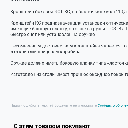
Оставить отзыв
Диаметр
25,4
Кронштейн КС
Задать вопрос
колец, мм
Кронштейн боковой ЭСТ КС, на "ласточкин хвост" 10,5
Высота
38,5
установки
Кронштейн КС предназначен для установки оптических
прицела, мм
имеющие боковую планку, а также на ружье ТОЗ- 87.
Расстояние
50
быстро снят или установлен на оружие.
между
кольцами, мм
Несомненным достоинством кронштейна является то,
и открытым прицелом карабина.
Длина
100
кронштейна,
мм
Оружие должно иметь боковую планку типа «ласточки
Материал
сталь
Изготовлен из стали, имеет прочное оксидное покрыт
Вес, г
250
Нашли ошибку в тексте? Выделите её и нажмите
Сообщить об опе
С этим товаром покупают